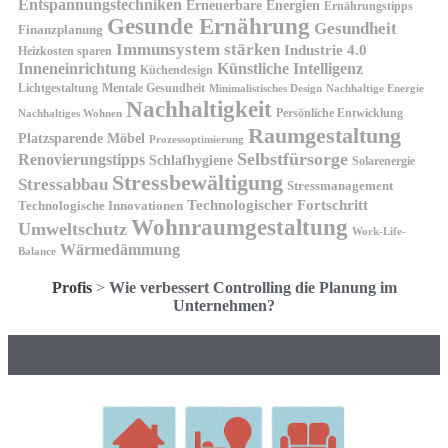
Entspannungstechniken
Erneuerbare Energien
Ernährungstipps
Gesunde Ernährung
Gesundheit
Finanzplanung
Immunsystem stärken
Industrie 4.0
Heizkosten sparen
Inneneinrichtung
Künstliche Intelligenz
Küchendesign
Lichtgestaltung
Mentale Gesundheit
Minimalistisches Design
Nachhaltige Energie
Nachhaltigkeit
Persönliche Entwicklung
Nachhaltiges Wohnen
Raumgestaltung
Platzsparende Möbel
Prozessoptimierung
Selbstfürsorge
Renovierungstipps
Schlafhygiene
Solarenergie
Stressbewältigung
Stressabbau
Stressmanagement
Technologischer Fortschritt
Technologische Innovationen
Wohnraumgestaltung
Umweltschutz
Work-Life-
Wärmedämmung
Balance
Profis
>
Wie verbessert Controlling die Planung im
Unternehmen?