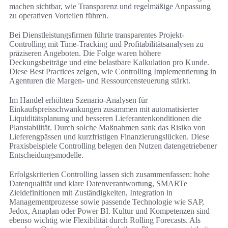
machen sichtbar, wie Transparenz und regelmäßige Anpassung
zu operativen Vorteilen führen.
Bei Dienstleistungsfirmen führte transparentes Projekt-
Controlling mit Time-Tracking und Profitabilitätsanalysen zu
präziseren Angeboten. Die Folge waren höhere
Deckungsbeiträge und eine belastbare Kalkulation pro Kunde.
Diese Best Practices zeigen, wie Controlling Implementierung in
Agenturen die Margen- und Ressourcensteuerung stärkt.
Im Handel erhöhten Szenario-Analysen für
Einkaufspreisschwankungen zusammen mit automatisierter
Liquiditätsplanung und besseren Lieferantenkonditionen die
Planstabilität. Durch solche Maßnahmen sank das Risiko von
Lieferengpässen und kurzfristigen Finanzierungslücken. Diese
Praxisbeispiele Controlling belegen den Nutzen datengetriebener
Entscheidungsmodelle.
Erfolgskriterien Controlling lassen sich zusammenfassen: hohe
Datenqualität und klare Datenverantwortung, SMARTe
Zieldefinitionen mit Zuständigkeiten, Integration in
Managementprozesse sowie passende Technologie wie SAP,
Jedox, Anaplan oder Power BI. Kultur und Kompetenzen sind
ebenso wichtig wie Flexibilität durch Rolling Forecasts. Als