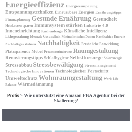
Energieeffizienz
Energieeinsparung
Entspannungstechniken
Erneuerbare Energien
Ernährungstipps
Gesunde Ernährung
Gesundheit
Finanzplanung
Immunsystem stärken
Industrie 4.0
Heizkosten sparen
Inneneinrichtung
Künstliche Intelligenz
Küchendesign
Lichtgestaltung
Mentale Gesundheit
Minimalistisches Design
Nachhaltige Energie
Nachhaltigkeit
Persönliche Entwicklung
Nachhaltiges Wohnen
Raumgestaltung
Platzsparende Möbel
Prozessoptimierung
Selbstfürsorge
Renovierungstipps
Schlafhygiene
Solarenergie
Stressbewältigung
Stressabbau
Stressmanagement
Technologischer Fortschritt
Technologische Innovationen
Wohnraumgestaltung
Umweltschutz
Work-Life-
Wärmedämmung
Balance
Profis
>
Wie unterstützt eine Amazon FBA Agentur bei der
Skalierung?