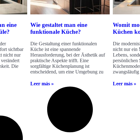
an eine
Wie gestaltet man eine
Womit mod
üle?
funktionale Küche?
Küchen ko
der
Die Gestaltung einer funktionalen
Die modernisi
ort sichtbar
Küche ist eine spannende
nicht nur ein
t nicht nur
Herausforderung, bei der Ästhetik auf
Lebens, sonde
 verändert
praktische Aspekte trifft. Eine
persönlichen 
hkeit. Die
sorgfältige Küchenplanung ist
Küchenmodern
entscheidend, um eine Umgebung zu
zwangsläufig
Leer más »
Leer más »