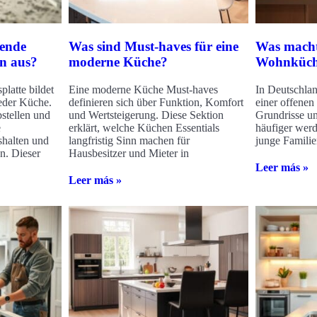
sende
Was sind Must-haves für eine
Was macht 
en aus?
moderne Küche?
Wohnküche
platte bildet
Eine moderne Küche Must-haves
In Deutschlan
eder Küche.
definieren sich über Funktion, Komfort
einer offenen
stellen und
und Wertsteigerung. Diese Sektion
Grundrisse 
e
erklärt, welche Küchen Essentials
häufiger werd
shalten und
langfristig Sinn machen für
junge Familie
n. Dieser
Hausbesitzer und Mieter in
Leer más »
Leer más »