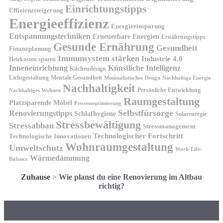
Einrichtungstipps
Effizienzsteigerung
Energieeffizienz
Energieeinsparung
Entspannungstechniken
Erneuerbare Energien
Ernährungstipps
Gesunde Ernährung
Gesundheit
Finanzplanung
Immunsystem stärken
Industrie 4.0
Heizkosten sparen
Inneneinrichtung
Künstliche Intelligenz
Küchendesign
Lichtgestaltung
Mentale Gesundheit
Minimalistisches Design
Nachhaltige Energie
Nachhaltigkeit
Persönliche Entwicklung
Nachhaltiges Wohnen
Raumgestaltung
Platzsparende Möbel
Prozessoptimierung
Selbstfürsorge
Renovierungstipps
Schlafhygiene
Solarenergie
Stressbewältigung
Stressabbau
Stressmanagement
Technologischer Fortschritt
Technologische Innovationen
Wohnraumgestaltung
Umweltschutz
Work-Life-
Wärmedämmung
Balance
Zuhause
>
Wie planst du eine Renovierung im Altbau
richtig?