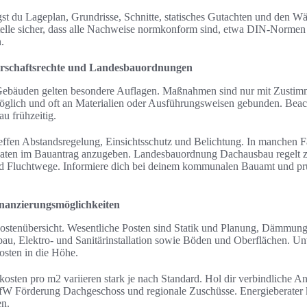
gst du Lageplan, Grundrisse, Schnitte, statisches Gutachten und den 
lle sicher, dass alle Nachweise normkonform sind, etwa DIN-Normen
.
rschaftsrechte und Landesbauordnungen
Gebäuden gelten besondere Auflagen. Maßnahmen sind nur mit Zustim
lich und oft an Materialien oder Ausführungsweisen gebunden. Beach
 frühzeitig.
effen Abstandsregelung, Einsichtsschutz und Belichtung. In manchen F
Daten im Bauantrag anzugeben. Landesbauordnung Dachausbau regelt z
 Fluchtwege. Informiere dich bei deinem kommunalen Bauamt und prü
nanzierungsmöglichkeiten
e Kostenübersicht. Wesentliche Posten sind Statik und Planung, Dämmun
au, Elektro- und Sanitärinstallation sowie Böden und Oberflächen. U
osten in die Höhe.
osten pro m2 variieren stark je nach Standard. Hol dir verbindliche An
fW Förderung Dachgeschoss und regionale Zuschüsse. Energieberater 
en.