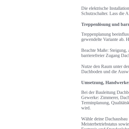
Die elektrische Installa
Schutzschalter. Lass die 
Treppenlösung und barr
Treppenplanung beeinflus
gewendelte Variante ab. H
Beachte Maße: Steigung, 
barrierefreier Zugang Dac
Nutze den Raum unter der
Dachboden und die Auswi
Umsetzung, Handwerker
Bei der Bauleitung Dachbo
Gewerke: Zimmerer, Dachde
Terminplanung, Qualitätsk
wird.
Wähle deine Dachausbau H
Meisterbetriebstatus sow