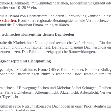
iniere Eigenkapital mit Annuitätendarlehen, Modernisierungskredit od
puffer von 10–20 % ein.
zur Auswahl von Dachfenstern und deren Lichtwirkung kannst du diese
 schaffen
. Kontaktiere regionale Beratungsstellen wie Verbraucherzen
 und die Dachausbau Finanzierung zu klären.
technisches Konzept für deinen Dachboden
haffe dir Klarheit über Nutzung und technische Anforderungen. Ein du
uraum und Funktionszonen fest. Deine Lichtplanung Dachgeschoss ent
onen sitzen. Das Bild unten zeigt typische Raumwirkungen.
ngskonzepte und Lichtplanung
gsanalyse: Schlafräume, Home-Office, Kinderzimmer, Bad oder Einli
höhen und Anforderungen. Nutze Nischen und Einbauschränke, um Sta
n achte auf Bewegungsflächen und Möbelmaße bei Schrägen. Gaubenp
fe. Plane Lichtebenen: Allgemeinlicht, Akzentlicht, Arbeitslicht. Verw
r Tageslicht.
gshilfen setze Nutzungskonzepte Dachboden in einer Prioritätenliste 
en und Außenjalousien.