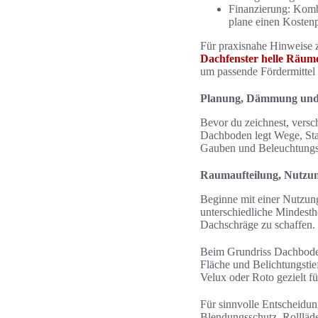
Finanzierung: Komb
plane einen Kosten
Für praxisnahe Hinweise 
Dachfenster helle Räume
um passende Fördermittel
Planung, Dämmung und 
Bevor du zeichnest, versc
Dachboden legt Wege, Sta
Gauben und Beleuchtungsz
Raumaufteilung, Nutzu
Beginne mit einer Nutzun
unterschiedliche Mindest
Dachschräge zu schaffen.
Beim Grundriss Dachbode
Fläche und Belichtungstie
Velux oder Roto gezielt fü
Für sinnvolle Entscheidun
Blendungsschutz, Rollläd