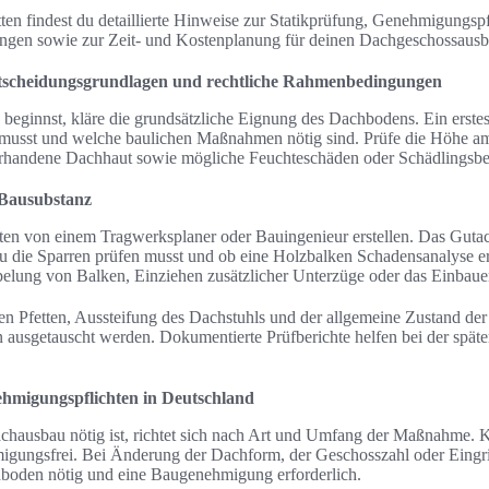
ten findest du detaillierte Hinweise zur Statikprüfung, Genehmigungs
ngen sowie zur Zeit- und Kostenplanung für deinen Dachgeschossausb
scheidungsgrundlagen und rechtliche Rahmenbedingungen
eginnst, kläre die grundsätzliche Eignung des Dachbodens. Ein erstes Z
musst und welche baulichen Maßnahmen nötig sind. Prüfe die Höhe am 
vorhandene Dachhaut sowie mögliche Feuchteschäden oder Schädlingsbef
 Bausubstanz
hten von einem Tragwerksplaner oder Bauingenieur erstellen. Das Gutac
u die Sparren prüfen musst und ob eine Holzbalken Schadensanalyse erf
ung von Balken, Einziehen zusätzlicher Unterzüge oder das Einbauen
en Pfetten, Aussteifung des Dachstuhls und der allgemeine Zustand de
n ausgetauscht werden. Dokumentierte Prüfberichte helfen bei der spät
migungspflichten in Deutschland
ausbau nötig ist, richtet sich nach Art und Umfang der Maßnahme. 
gungsfrei. Bei Änderung der Dachform, der Geschosszahl oder Eingriffe
boden nötig und eine Baugenehmigung erforderlich.