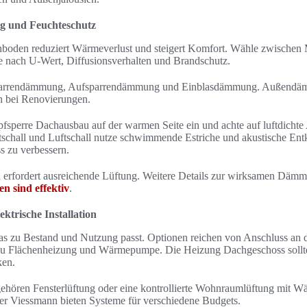
 und Feuchteschutz
den reduziert Wärmeverlust und steigert Komfort. Wähle zwischen M
e nach U-Wert, Diffusionsverhalten und Brandschutz.
arrendämmung, Aufsparrendämmung und Einblasdämmung. Außendämmun
h bei Renovierungen.
fsperre Dachausbau auf der warmen Seite ein und achte auf luftdichte
ttschall und Luftschall nutze schwimmende Estriche und akustische En
s zu verbessern.
erfordert ausreichende Lüftung. Weitere Details zur wirksamen Dämmp
sind effektiv
.
ktrische Installation
as zu Bestand und Nutzung passt. Optionen reichen von Anschluss an 
zu Flächenheizung und Wärmepumpe. Die Heizung Dachgeschoss sollte e
ken.
hören Fensterlüftung oder eine kontrollierte Wohnraumlüftung mit 
er Viessmann bieten Systeme für verschiedene Budgets.