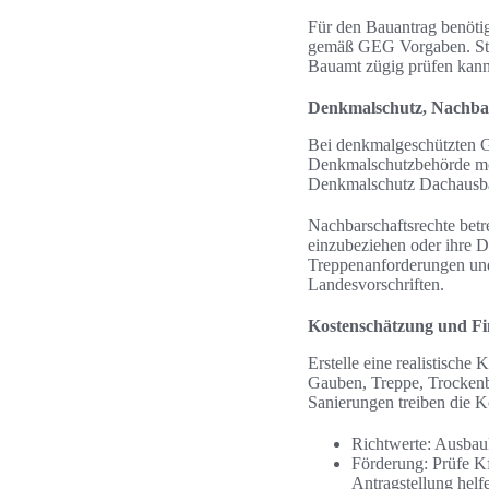
Für den Bauantrag benöti
gemäß GEG Vorgaben. Ste
Bauamt zügig prüfen kann
Denkmalschutz, Nachba
Bei denkmalgeschützten 
Denkmalschutzbehörde mög
Denkmalschutz Dachausbau
Nachbarschaftsrechte betr
einzubeziehen oder ihre 
Treppenanforderungen und
Landesvorschriften.
Kostenschätzung und Fi
Erstelle eine realistisch
Gauben, Treppe, Trockenb
Sanierungen treiben die K
Richtwerte: Ausbauk
Förderung: Prüfe K
Antragstellung helf