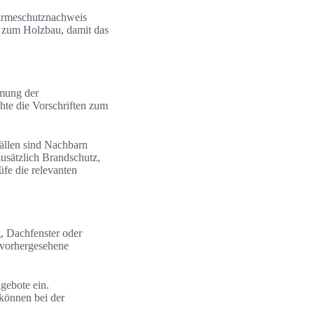
Wärmeschutznachweis
 zum Holzbau, damit das
mung der
te die Vorschriften zum
ällen sind Nachbarn
usätzlich Brandschutz,
fe die relevanten
g, Dachfenster oder
nvorhergesehene
gebote ein.
können bei der