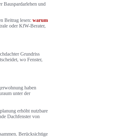
er Bauspardarlehen und
n Beitrag lesen:
warum
trale oder KfW-Berater,
rchdachter Grundriss
scheidet, wo Fenster,
egerwohnung haben
uraum unter der
lanung erhöht nutzbare
ende Dachfenster von
zusammen. Berücksichtige