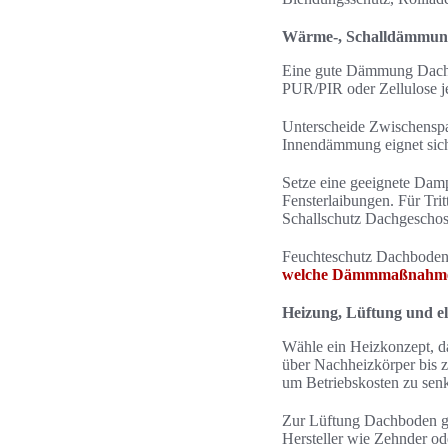
Wärme-, Schalldämmung
Eine gute Dämmung Dachbo
PUR/PIR oder Zellulose j
Unterscheide Zwischensp
Innendämmung eignet sic
Setze eine geeignete Damp
Fensterlaibungen. Für Tri
Schallschutz Dachgeschos
Feuchteschutz Dachboden 
welche Dämmmaßnahmen 
Heizung, Lüftung und ele
Wähle ein Heizkonzept, d
über Nachheizkörper bis 
um Betriebskosten zu sen
Zur Lüftung Dachboden ge
Hersteller wie Zehnder od