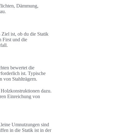
pflichten, Dämmung,
au.
iel ist, ob du die Statik
First und die
all.
hten bewertet die
orderlich ist. Typische
 von Stahlträgern.
r Holzkonstruktionen dazu.
eren Einreichung von
Kleine Umnutzungen sind
n in die Statik ist in der