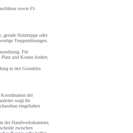
schlüsse sowie FI-
, gerade Holztreppe oder
hwertige Treppenlösungen.
bauordnung. Für
 Platz und Kosten fordert.
dung in den Grundriss
 Koordination der
leiter sorgt für
achausbau eingehalten
g in der Handwerkskammer,
tscheide zwischen