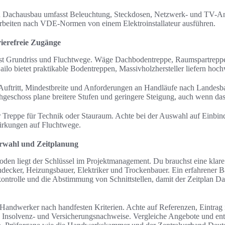
tion Dachausbau umfasst Beleuchtung, Steckdosen, Netzwerk- und TV-An
Arbeiten nach VDE-Normen von einem Elektroinstallateur ausführen.
ierefreie Zugänge
st Grundriss und Fluchtwege. Wäge Dachbodentreppe, Raumspartreppe
ailo bietet praktikable Bodentreppen, Massivholzhersteller liefern hoc
Auftritt, Mindestbreite und Anforderungen an Handläufe nach Landes
hgeschoss plane breitere Stufen und geringere Steigung, auch wenn das
 Treppe für Technik oder Stauraum. Achte bei der Auswahl auf Einbin
rkungen auf Fluchtwege.
wahl und Zeitplanung
den liegt der Schlüssel im Projektmanagement. Du brauchst eine klare
cker, Heizungsbauer, Elektriker und Trockenbauer. Ein erfahrener Bau
ontrolle und die Abstimmung von Schnittstellen, damit der Zeitplan D
andwerker nach handfesten Kriterien. Achte auf Referenzen, Eintra
ie Insolvenz- und Versicherungsnachweise. Vergleiche Angebote und en