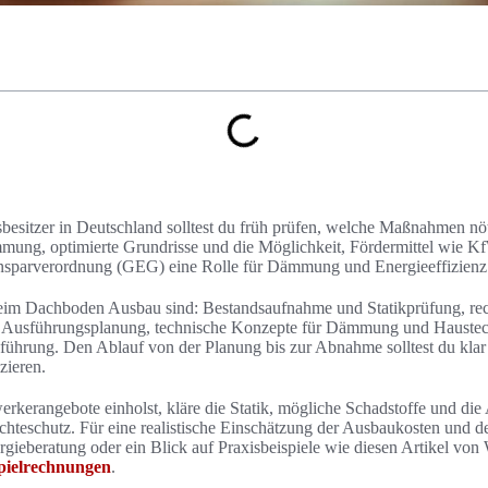
sitzer in Deutschland solltest du früh prüfen, welche Maßnahmen nöt
ung, optimierte Grundrisse und die Möglichkeit, Fördermittel wie Kf
einsparverordnung (GEG) eine Rolle für Dämmung und Energieeffizienz
eim Dachboden Ausbau sind: Bestandsaufnahme und Statikprüfung, rec
d Ausführungsplanung, technische Konzepte für Dämmung und Hauste
ührung. Den Ablauf von der Planung bis zur Abnahme solltest du klar s
zieren.
kerangebote einholst, kläre die Statik, mögliche Schadstoffe und di
schutz. Für eine realistische Einschätzung der Ausbaukosten und de
rgieberatung oder ein Blick auf Praxisbeispiele wie diesen Artikel vo
pielrechnungen
.