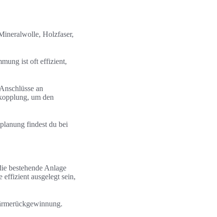
ineralwolle, Holzfaser,
g ist oft effizient,
 Anschlüsse an
tkopplung, um den
lanung findest du bei
die bestehende Anlage
ffizient ausgelegt sein,
Wärmerückgewinnung.