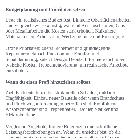
Budgetplanung und Prioritäten setzen
Lege ein realistisches Budget fest. Einfache Oberflächenarbeiten
sind vergleichsweise günstig, während Austauschstufen, Glas-
oder Metallarbeiten die Kosten stark erhöhen. Kalkuliere
Materialkosten, Arbeitslohn, Werkzeugmiete und Entsorgung.
Ordne Prioritäten: zuerst Sicherheit und grundlegende
Reparaturen, danach Funktion wie Komfort und
Schalldämmung, zuletzt Design-Details. Informiere dich über
typische Kosten Treppenrenovierung, um realistische Angebote
einzuholen.
Wann du einen Profi hinzuziehen solltest
Zieh Fachleute hinzu bei strukturellen Schäden, unklarer
Tragfähigkeit, Einbau neuer Bauteile oder wenn Brandschutz
und Fluchtweganforderungen betroffen sind. Empfohlene
Ansprechpartner sind Treppenbauer, Tischler, Statiker und
Elektrobetriebe.
Vergleiche Angebote, fordere Referenzen und schriftliche
Leistungsbeschreibungen an. Wenn du unsicher bist, ob die
Treppe den Anforderungen genügt, empfiehlt es sich, einen