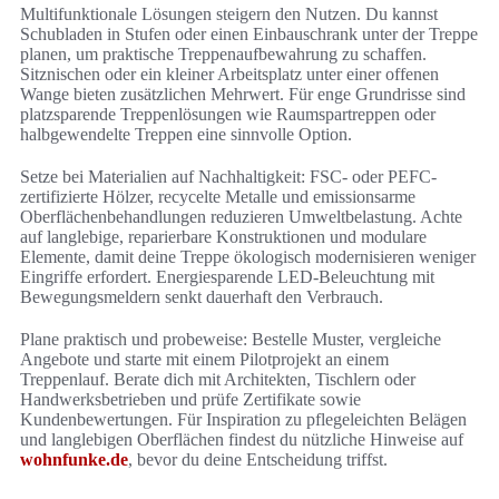
Multifunktionale Lösungen steigern den Nutzen. Du kannst
Schubladen in Stufen oder einen Einbauschrank unter der Treppe
planen, um praktische Treppenaufbewahrung zu schaffen.
Sitznischen oder ein kleiner Arbeitsplatz unter einer offenen
Wange bieten zusätzlichen Mehrwert. Für enge Grundrisse sind
platzsparende Treppenlösungen wie Raumspartreppen oder
halbgewendelte Treppen eine sinnvolle Option.
Setze bei Materialien auf Nachhaltigkeit: FSC- oder PEFC-
zertifizierte Hölzer, recycelte Metalle und emissionsarme
Oberflächenbehandlungen reduzieren Umweltbelastung. Achte
auf langlebige, reparierbare Konstruktionen und modulare
Elemente, damit deine Treppe ökologisch modernisieren weniger
Eingriffe erfordert. Energiesparende LED-Beleuchtung mit
Bewegungsmeldern senkt dauerhaft den Verbrauch.
Plane praktisch und probeweise: Bestelle Muster, vergleiche
Angebote und starte mit einem Pilotprojekt an einem
Treppenlauf. Berate dich mit Architekten, Tischlern oder
Handwerksbetrieben und prüfe Zertifikate sowie
Kundenbewertungen. Für Inspiration zu pflegeleichten Belägen
und langlebigen Oberflächen findest du nützliche Hinweise auf
wohnfunke.de
, bevor du deine Entscheidung triffst.