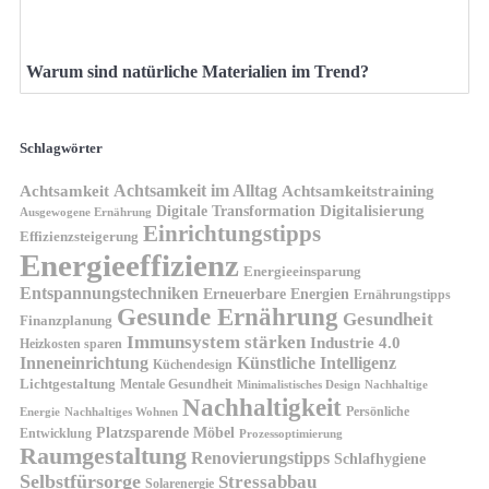
Warum sind natürliche Materialien im Trend?
Schlagwörter
Achtsamkeit im Alltag
Achtsamkeit
Achtsamkeitstraining
Digitale Transformation
Digitalisierung
Ausgewogene Ernährung
Einrichtungstipps
Effizienzsteigerung
Energieeffizienz
Energieeinsparung
Entspannungstechniken
Erneuerbare Energien
Ernährungstipps
Gesunde Ernährung
Gesundheit
Finanzplanung
Immunsystem stärken
Industrie 4.0
Heizkosten sparen
Inneneinrichtung
Künstliche Intelligenz
Küchendesign
Lichtgestaltung
Mentale Gesundheit
Minimalistisches Design
Nachhaltige
Nachhaltigkeit
Persönliche
Energie
Nachhaltiges Wohnen
Platzsparende Möbel
Entwicklung
Prozessoptimierung
Raumgestaltung
Renovierungstipps
Schlafhygiene
Selbstfürsorge
Stressabbau
Solarenergie