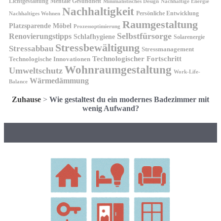
Lichtgestaltung
Mentale Gesundheit
Minimalistisches Design
Nachhaltige Energie
Nachhaltigkeit
Persönliche Entwicklung
Nachhaltiges Wohnen
Raumgestaltung
Platzsparende Möbel
Prozessoptimierung
Selbstfürsorge
Renovierungstipps
Schlafhygiene
Solarenergie
Stressbewältigung
Stressabbau
Stressmanagement
Technologischer Fortschritt
Technologische Innovationen
Wohnraumgestaltung
Umweltschutz
Work-Life-
Wärmedämmung
Balance
Zuhause
>
Wie gestaltest du ein modernes Badezimmer mit
wenig Aufwand?