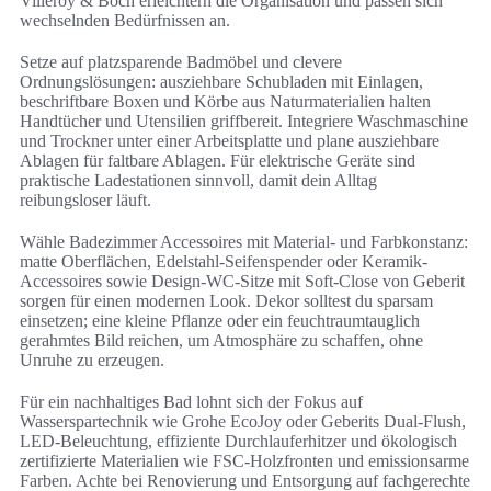
Villeroy & Boch erleichtern die Organisation und passen sich
wechselnden Bedürfnissen an.
Setze auf platzsparende Badmöbel und clevere
Ordnungslösungen: ausziehbare Schubladen mit Einlagen,
beschriftbare Boxen und Körbe aus Naturmaterialien halten
Handtücher und Utensilien griffbereit. Integriere Waschmaschine
und Trockner unter einer Arbeitsplatte und plane ausziehbare
Ablagen für faltbare Ablagen. Für elektrische Geräte sind
praktische Ladestationen sinnvoll, damit dein Alltag
reibungsloser läuft.
Wähle Badezimmer Accessoires mit Material- und Farbkonstanz:
matte Oberflächen, Edelstahl-Seifenspender oder Keramik-
Accessoires sowie Design-WC-Sitze mit Soft-Close von Geberit
sorgen für einen modernen Look. Dekor solltest du sparsam
einsetzen; eine kleine Pflanze oder ein feuchtraumtauglich
gerahmtes Bild reichen, um Atmosphäre zu schaffen, ohne
Unruhe zu erzeugen.
Für ein nachhaltiges Bad lohnt sich der Fokus auf
Wasserspartechnik wie Grohe EcoJoy oder Geberits Dual-Flush,
LED-Beleuchtung, effiziente Durchlauferhitzer und ökologisch
zertifizierte Materialien wie FSC-Holzfronten und emissionsarme
Farben. Achte bei Renovierung und Entsorgung auf fachgerechte