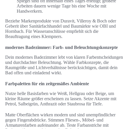
Spiegel sind oft innerhalb eines Tages erledigt; größere
Arbeiten dauern wenige Tage bis eine Woche mit
Handwerkern.
Beziehe Markenprodukte von Duravit, Villeroy & Boch oder
Geberit über Sanitärfachhandel und Baumärkte wie OBI und
Hornbach. Für Wasseranschlüsse empfiehlt sich die
Beauftragung eines Klempners.
modernes Badezimmer: Farb- und Beleuchtungskonzepte
Dein modernes Badezimmer lebt von klaren Farbentscheidungen
und durchdachter Beleuchtung. Wähle Farbkonzepte, die
Raumgröße und Lichtverhältnisse berücksichtigen, damit dein
Bad offen und einladend wirkt.
Farbpaletten für ein zeitgemäßes Ambiente
Nutze helle Basisfarben wie Weiß, Hellgrau oder Beige, um
kleine Räume größer erscheinen zu lassen. Setze Akzente mit
Petrol, Salbeigrün, Anthrazit oder Staubrosa für Tiefe.
Matte Oberflächen wirken modern und sind unempfindlicher
gegen Fingerabdrücke. Stimmen Fliesen-, Möbel- und
Armaturenfarben aufeinander ab. Teste Farbanstriche mit