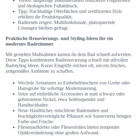
Vorteil: langlebige Badmaterialien reduzieren Folgekosten
und ökologischen Fußabdruck.
Tipp: Nachhaltige Oberflächen und zertifiziertes Holz
erhöhen die Produktqualität.
Badtrends zeigen: Multifunktionale, platzsparende
Lösungen bleiben gefragt.
Praktische Renovierungs- und Styling-Ideen für ein
modernes Badezimmer
Mit gezielten Maßnahmen kannst du dein Bad schnell aufwerten.
Diese Tipps kombinieren Badrenovierung schnell mit stilvollen
Badstyling Ideen. Kurze Eingriffe reichen oft, um ein frisches,
zeitgemäßes Ambiente zu schaffen.
Wechsle Armaturen zu Einhebelmischern von Grohe oder
Hansgrohe für sofortige Modernisierung.
Setze auf einheitliche Accessoires in matt schwarz oder
gebürstetem Nickel, etwa Seifenspender und
Handtuchhalter.
Neue Handtücher, rutschfeste Badematten und
feuchtigkeitsverträgliche Pflanzen wie Sansevieria bringen
Farbe und Frische.
Fliesenaufkleber oder Fliesenfolien bieten temporäre
Optikveränderung ohne großen Aufwand.