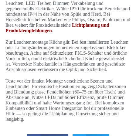
Leuchten, LED-Treiber, Dimmer, Verkabelung und
gegebenenfalls Elektriker. Wähle IP20 für trockene Bereiche und
mindestens IP44 in der Nähe von Spüle und Herd. Bei
Herstellerinfos helfen Marken wie Philips, Osram, Paulmann und
Ikea weiter; für Praxisdetails siehe
Lichtplanung und
Produktempfehlungen
.
Zur Leuchtenmontage Küche gilt: Bei fest installierten Leuchten
oder Leitungsänderungen immer einen zugelassenen Elektriker
beauftragen. Achte auf Schutzleiter, FI/LS-Schalter und örtliche
Vorschriften, damit elektrische Sicherheit Küche gewährleistet
ist. Versteckte Kabelkanäle in Hängeschränken und geschützte
Anschlussdosen verbessern die Optik und Sicherheit.
Teste vor der finalen Montage verschiedene Szenen und
Leuchtmittel. Provisorische Positionierung zeigt Schattenzonen
und Blendung; passe Pendelhöhen (60–75 cm über Tisch) und
Abstände an. Nutze LEDs mit hoher Effizienz, prüfe Dimmer-
Kompatibilität und halte Wartungszugang frei. Bei komplexen
Einbauten oder Smart-Home-Integration hol dir professionelle
Hilfe — so gelingt die Lichtplanung Umsetzung sicher und
langlebig.