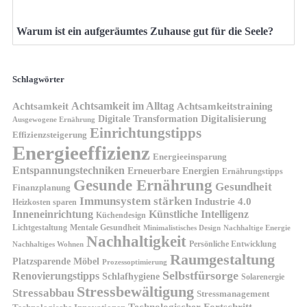
Warum ist ein aufgeräumtes Zuhause gut für die Seele?
Schlagwörter
Achtsamkeit im Alltag
Achtsamkeit
Achtsamkeitstraining
Digitale Transformation
Digitalisierung
Ausgewogene Ernährung
Einrichtungstipps
Effizienzsteigerung
Energieeffizienz
Energieeinsparung
Entspannungstechniken
Erneuerbare Energien
Ernährungstipps
Gesunde Ernährung
Gesundheit
Finanzplanung
Immunsystem stärken
Industrie 4.0
Heizkosten sparen
Inneneinrichtung
Künstliche Intelligenz
Küchendesign
Lichtgestaltung
Mentale Gesundheit
Minimalistisches Design
Nachhaltige Energie
Nachhaltigkeit
Persönliche Entwicklung
Nachhaltiges Wohnen
Raumgestaltung
Platzsparende Möbel
Prozessoptimierung
Selbstfürsorge
Renovierungstipps
Schlafhygiene
Solarenergie
Stressbewältigung
Stressabbau
Stressmanagement
Technologischer Fortschritt