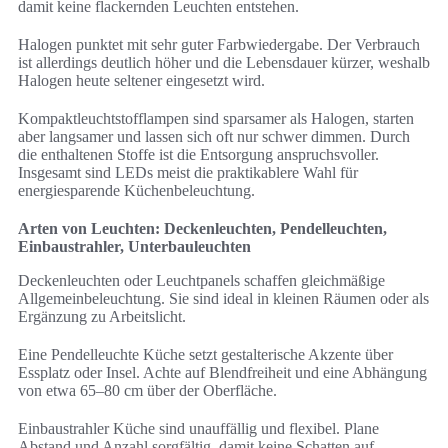
damit keine flackernden Leuchten entstehen.
Halogen punktet mit sehr guter Farbwiedergabe. Der Verbrauch
ist allerdings deutlich höher und die Lebensdauer kürzer, weshalb
Halogen heute seltener eingesetzt wird.
Kompaktleuchtstofflampen sind sparsamer als Halogen, starten
aber langsamer und lassen sich oft nur schwer dimmen. Durch
die enthaltenen Stoffe ist die Entsorgung anspruchsvoller.
Insgesamt sind LEDs meist die praktikablere Wahl für
energiesparende Küchenbeleuchtung.
Arten von Leuchten: Deckenleuchten, Pendelleuchten,
Einbaustrahler, Unterbauleuchten
Deckenleuchten oder Leuchtpanels schaffen gleichmäßige
Allgemeinbeleuchtung. Sie sind ideal in kleinen Räumen oder als
Ergänzung zu Arbeitslicht.
Eine Pendelleuchte Küche setzt gestalterische Akzente über
Essplatz oder Insel. Achte auf Blendfreiheit und eine Abhängung
von etwa 65–80 cm über der Oberfläche.
Einbaustrahler Küche sind unauffällig und flexibel. Plane
Abstand und Anzahl sorgfältig, damit keine Schatten auf