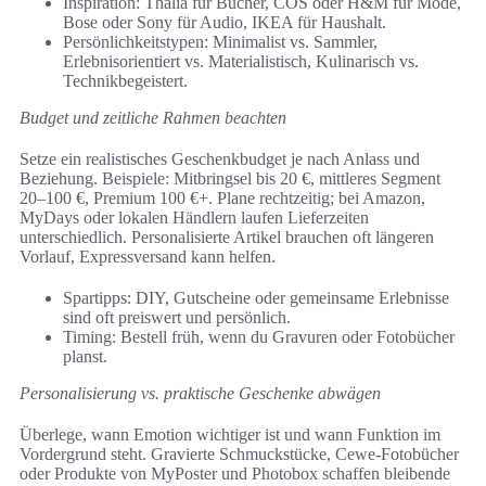
Inspiration: Thalia für Bücher, COS oder H&M für Mode,
Bose oder Sony für Audio, IKEA für Haushalt.
Persönlichkeitstypen: Minimalist vs. Sammler,
Erlebnisorientiert vs. Materialistisch, Kulinarisch vs.
Technikbegeistert.
Budget und zeitliche Rahmen beachten
Setze ein realistisches Geschenkbudget je nach Anlass und
Beziehung. Beispiele: Mitbringsel bis 20 €, mittleres Segment
20–100 €, Premium 100 €+. Plane rechtzeitig; bei Amazon,
MyDays oder lokalen Händlern laufen Lieferzeiten
unterschiedlich. Personalisierte Artikel brauchen oft längeren
Vorlauf, Expressversand kann helfen.
Spartipps: DIY, Gutscheine oder gemeinsame Erlebnisse
sind oft preiswert und persönlich.
Timing: Bestell früh, wenn du Gravuren oder Fotobücher
planst.
Personalisierung vs. praktische Geschenke abwägen
Überlege, wann Emotion wichtiger ist und wann Funktion im
Vordergrund steht. Gravierte Schmuckstücke, Cewe‑Fotobücher
oder Produkte von MyPoster und Photobox schaffen bleibende