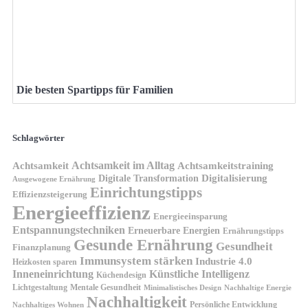
Die besten Spartipps für Familien
Schlagwörter
Achtsamkeit im Alltag
Achtsamkeit
Achtsamkeitstraining
Digitale Transformation
Digitalisierung
Ausgewogene Ernährung
Einrichtungstipps
Effizienzsteigerung
Energieeffizienz
Energieeinsparung
Entspannungstechniken
Erneuerbare Energien
Ernährungstipps
Gesunde Ernährung
Gesundheit
Finanzplanung
Immunsystem stärken
Industrie 4.0
Heizkosten sparen
Inneneinrichtung
Künstliche Intelligenz
Küchendesign
Lichtgestaltung
Mentale Gesundheit
Minimalistisches Design
Nachhaltige Energie
Nachhaltigkeit
Persönliche Entwicklung
Nachhaltiges Wohnen