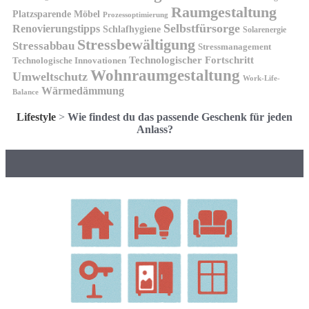
Raumgestaltung
Platzsparende Möbel
Prozessoptimierung
Selbstfürsorge
Renovierungstipps
Schlafhygiene
Solarenergie
Stressbewältigung
Stressabbau
Stressmanagement
Technologischer Fortschritt
Technologische Innovationen
Wohnraumgestaltung
Umweltschutz
Work-Life-
Wärmedämmung
Balance
Lifestyle
>
Wie findest du das passende Geschenk für jeden
Anlass?