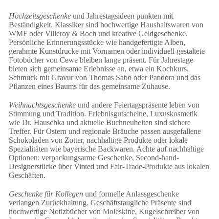
Hochzeitsgeschenke
und Jahrestagsideen punkten mit
Beständigkeit. Klassiker sind hochwertige Haushaltswaren von
WMF oder Villeroy & Boch und kreative Geldgeschenke.
Persönliche Erinnerungsstücke wie handgefertigte Alben,
gerahmte Kunstdrucke mit Vornamen oder individuell gestaltete
Fotobücher von Cewe bleiben lange präsent. Für Jahrestage
bieten sich gemeinsame Erlebnisse an, etwa ein Kochkurs,
Schmuck mit Gravur von Thomas Sabo oder Pandora und das
Pflanzen eines Baums für das gemeinsame Zuhause.
Weihnachtsgeschenke
und andere Feiertagspräsente leben von
Stimmung und Tradition. Erlebnisgutscheine, Luxuskosmetik
wie Dr. Hauschka und aktuelle Buchneuheiten sind sichere
Treffer. Für Ostern und regionale Bräuche passen ausgefallene
Schokoladen von Zotter, nachhaltige Produkte oder lokale
Spezialitäten wie bayerische Backwaren. Achte auf nachhaltige
Optionen: verpackungsarme Geschenke, Second‑hand-
Designerstücke über Vinted und Fair‑Trade-Produkte aus lokalen
Geschäften.
Geschenke für Kollegen
und formelle Anlassgeschenke
verlangen Zurückhaltung. Geschäftstaugliche Präsente sind
hochwertige Notizbücher von Moleskine, Kugelschreiber von