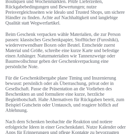
Boutiquen und Wochenmärkten. Prüfe Lieferzeiten,
Rückgabebedingungen und Bewertungen; nutze
Preisvergleichsseiten wie Idealo und Trusted Shops, um sichere
Händler zu finden. Achte auf Nachhaltigkeit und langlebige
Qualität statt Wegwerfartikel.
Beim Geschenk verpacken wähle Materialien, die zur Person
passen: klassisches Geschenkpapier, Stofftücher (Furoshiki),
wiederverwendbare Boxen oder Beutel. Entscheide zuerst
Material und Größe, schreibe eine kurze Karte und befestige
einen Anhänger. Naturmaterialien wie Tannenzweige oder
Baumwollschnur geben der Geschenkverpackung eine
persönliche Note.
Für die Geschenkübergabe plane Timing und Inszenierung
bewusst: persönlich oder als Überraschung, privat oder in
Gesellschaft. Passe die Präsentation an die Vorlieben des
Beschenkten an und formuliere eine kurze, herzliche
Begleitbotschaft. Halte Alternativen für Rückgaben bereit, zum
Beispiel Gutschein oder Umtausch, und reagiere höflich auf
Ablehnung.
Nach dem Schenken beobachte die Reaktion und notiere
erfolgreiche Ideen in einer Geschenkdatei. Nutze Kalender oder
Apps für Erinnerungen und pflege Kontakte zu bevorzugten