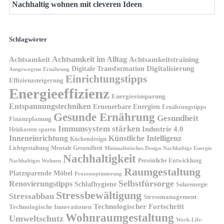
Nachhaltig wohnen mit cleveren Ideen
Schlagwörter
Achtsamkeit im Alltag
Achtsamkeit
Achtsamkeitstraining
Digitale Transformation
Digitalisierung
Ausgewogene Ernährung
Einrichtungstipps
Effizienzsteigerung
Energieeffizienz
Energieeinsparung
Entspannungstechniken
Erneuerbare Energien
Ernährungstipps
Gesunde Ernährung
Gesundheit
Finanzplanung
Immunsystem stärken
Industrie 4.0
Heizkosten sparen
Inneneinrichtung
Künstliche Intelligenz
Küchendesign
Lichtgestaltung
Mentale Gesundheit
Minimalistisches Design
Nachhaltige Energie
Nachhaltigkeit
Persönliche Entwicklung
Nachhaltiges Wohnen
Raumgestaltung
Platzsparende Möbel
Prozessoptimierung
Selbstfürsorge
Renovierungstipps
Schlafhygiene
Solarenergie
Stressbewältigung
Stressabbau
Stressmanagement
Technologischer Fortschritt
Technologische Innovationen
Wohnraumgestaltung
Umweltschutz
Work-Life-