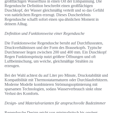
großflächigen Wasserfluss in einen Ort der Entspannung. Die
Regendusche Definition beschreibt einen großflächigen
Duschkopf, der Wasser gleichmäßig verteilt und so das Gefühl
von natürlichem Regen erzeugt. Dieses Duscherlebnis
Regendusche schafft sofort einen spa-ähnlichen Moment in
deinem Alltag.
Definition und Funktionsweise einer Regendusche
Die Funktionsweise Regendusche beruht auf Durchflussraten,
Druckverhältnissen und der Form des Brausekopfs. Typische
Durchmesser liegen zwischen 200 und 400 mm. Ein Duschkopf
Regen Funktionsprinzip nutzt größere Öffnungen und oft
Luftbeimischung, um weiche, gleichmäßige Strahlen zu
erzeugen.
Bei der Wahl achtest du auf Liter pro Minute, Druckstabilität und
Kompatibilität mit Thermostatarmaturen oder Durchlauferhitzern.
Moderne Modelle kombinieren Strömungsoptimierung mit
sparsamen Technologien, sodass Wasserverbrauch sinkt ohne
Verlust des Komforts.
Design- und Materialvarianten für anspruchsvolle Badezimmer
Regendusche Design reicht von minimalistisch bis opulent.