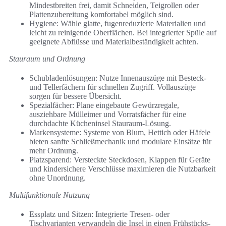
Mindestbreiten frei, damit Schneiden, Teigrollen oder
Plattenzubereitung komfortabel möglich sind.
Hygiene: Wähle glatte, fugenreduzierte Materialien und
leicht zu reinigende Oberflächen. Bei integrierter Spüle auf
geeignete Abflüsse und Materialbeständigkeit achten.
Stauraum und Ordnung
Schubladenlösungen: Nutze Innenauszüge mit Besteck-
und Tellerfächern für schnellen Zugriff. Vollauszüge
sorgen für bessere Übersicht.
Spezialfächer: Plane eingebaute Gewürzregale,
ausziehbare Mülleimer und Vorratsfächer für eine
durchdachte Kücheninsel Stauraum-Lösung.
Markensysteme: Systeme von Blum, Hettich oder Häfele
bieten sanfte Schließmechanik und modulare Einsätze für
mehr Ordnung.
Platzsparend: Versteckte Steckdosen, Klappen für Geräte
und kindersichere Verschlüsse maximieren die Nutzbarkeit
ohne Unordnung.
Multifunktionale Nutzung
Essplatz und Sitzen: Integrierte Tresen- oder
Tischvarianten verwandeln die Insel in einen Frühstücks-