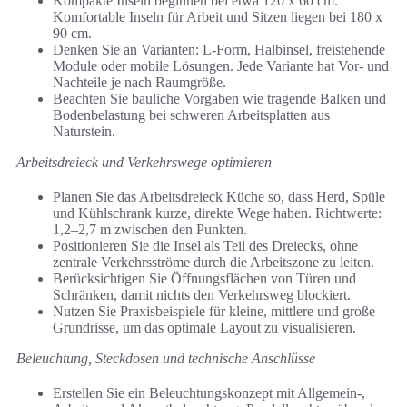
Kompakte Inseln beginnen bei etwa 120 x 60 cm.
Komfortable Inseln für Arbeit und Sitzen liegen bei 180 x
90 cm.
Denken Sie an Varianten: L‑Form, Halbinsel, freistehende
Module oder mobile Lösungen. Jede Variante hat Vor- und
Nachteile je nach Raumgröße.
Beachten Sie bauliche Vorgaben wie tragende Balken und
Bodenbelastung bei schweren Arbeitsplatten aus
Naturstein.
Arbeitsdreieck und Verkehrswege optimieren
Planen Sie das Arbeitsdreieck Küche so, dass Herd, Spüle
und Kühlschrank kurze, direkte Wege haben. Richtwerte:
1,2–2,7 m zwischen den Punkten.
Positionieren Sie die Insel als Teil des Dreiecks, ohne
zentrale Verkehrsströme durch die Arbeitszone zu leiten.
Berücksichtigen Sie Öffnungsflächen von Türen und
Schränken, damit nichts den Verkehrsweg blockiert.
Nutzen Sie Praxisbeispiele für kleine, mittlere und große
Grundrisse, um das optimale Layout zu visualisieren.
Beleuchtung, Steckdosen und technische Anschlüsse
Erstellen Sie ein Beleuchtungskonzept mit Allgemein-,