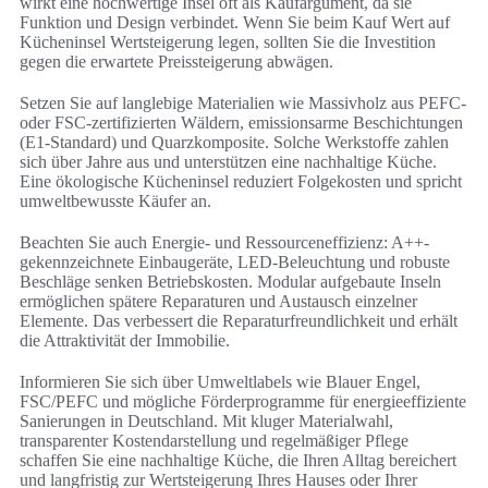
wirkt eine hochwertige Insel oft als Kaufargument, da sie
Funktion und Design verbindet. Wenn Sie beim Kauf Wert auf
Kücheninsel Wertsteigerung legen, sollten Sie die Investition
gegen die erwartete Preissteigerung abwägen.
Setzen Sie auf langlebige Materialien wie Massivholz aus PEFC-
oder FSC-zertifizierten Wäldern, emissionsarme Beschichtungen
(E1-Standard) und Quarzkomposite. Solche Werkstoffe zahlen
sich über Jahre aus und unterstützen eine nachhaltige Küche.
Eine ökologische Kücheninsel reduziert Folgekosten und spricht
umweltbewusste Käufer an.
Beachten Sie auch Energie- und Ressourceneffizienz: A++-
gekennzeichnete Einbaugeräte, LED-Beleuchtung und robuste
Beschläge senken Betriebskosten. Modular aufgebaute Inseln
ermöglichen spätere Reparaturen und Austausch einzelner
Elemente. Das verbessert die Reparaturfreundlichkeit und erhält
die Attraktivität der Immobilie.
Informieren Sie sich über Umweltlabels wie Blauer Engel,
FSC/PEFC und mögliche Förderprogramme für energieeffiziente
Sanierungen in Deutschland. Mit kluger Materialwahl,
transparenter Kostendarstellung und regelmäßiger Pflege
schaffen Sie eine nachhaltige Küche, die Ihren Alltag bereichert
und langfristig zur Wertsteigerung Ihres Hauses oder Ihrer