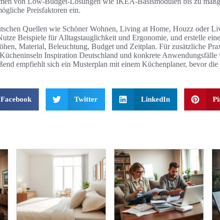
hmen von Low-Budget-Lösungen wie IKEA-Basismodulen bis zu maßge
ögliche Preisfaktoren ein.
deutschen Quellen wie Schöner Wohnen, Living at Home, Houzz oder Li
e Beispiele für Alltagstauglichkeit und Ergonomie, und erstelle eine
en, Material, Beleuchtung, Budget und Zeitplan. Für zusätzliche Prax
f Kücheninseln Inspiration Deutschland und konkrete Anwendungsfälle
ßend empfiehlt sich ein Musterplan mit einem Küchenplaner, bevor die
Facebook
Twitter
LinkedIn
Pi