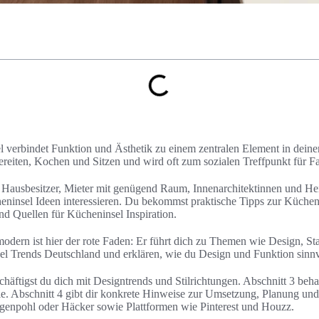
 verbindet Funktion und Ästhetik zu einem zentralen Element in deine
bereiten, Kochen und Sitzen und wird oft zum sozialen Treffpunkt für F
an Hausbesitzer, Mieter mit genügend Raum, Innenarchitektinnen und H
eninsel Ideen interessieren. Du bekommst praktische Tipps zur Küchen
d Quellen für Kücheninsel Inspiration.
odern ist hier der rote Faden: Er führt dich zu Themen wie Design, S
el Trends Deutschland und erklären, wie du Design und Funktion sinnv
häftigst du dich mit Designtrends und Stilrichtungen. Abschnitt 3 beha
 Abschnitt 4 gibt dir konkrete Hinweise zur Umsetzung, Planung und 
enpohl oder Häcker sowie Plattformen wie Pinterest und Houzz.