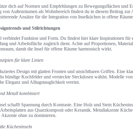
tütze dich auf Normen und Empfehlungen zu Bewegungsflächen und E
 von Außenräumen als Wohnbereich findest du in diesem Beitrag zur
spirierende Ansätze für die Integration von Inselküchen in offene Räume 
signtrends und Stilrichtungen
verbindet Funktion und Form. Du findest hier klare Inspirationen für 
kfang und Arbeitsfläche zugleich dient. Achte auf Proportionen, Materia
aum, damit die Insel für offene Räume harmonisch wirkt.
zipien für klare Linien
duziertes Design mit glatten Fronten und unsichtbaren Griffen. Eine kl
 du bündige Kochfelder und versteckte Steckdosen wählst. Modelle von
 Eleganz und Alltagstauglichkeit vereint.
und Metall kombiniert
sel schafft Spannung durch Kontraste. Eine Holz und Stein Küchenins
 Arbeitsplatten aus Quarzkomposit oder Keramik. Metallakzente Küche
e Akzente ohne zu dominieren.
äße Kücheninseln