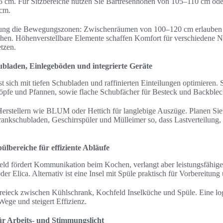
 cm. Für Sitzbereiche nutzen Sie Bartresenhöhen von 105–110 cm oder
 cm.
anung die Bewegungszonen: Zwischenräumen von 100–120 cm erlauben
hen. Höhenverstellbare Elemente schaffen Komfort für verschiedene 
etzen.
bladen, Einlegeböden und integrierte Geräte
t sich mit tiefen Schubladen und raffinierten Einteilungen optimieren.
Töpfe und Pfannen, sowie flache Schubfächer für Besteck und Backblec
rstellern wie BLUM oder Hettich für langlebige Auszüge. Planen Sie i
ankschubladen, Geschirrspüler und Mülleimer so, dass Lastverteilung,
ülbereiche für effiziente Abläufe
eld fördert Kommunikation beim Kochen, verlangt aber leistungsfähig
r Elica. Alternativ ist eine Insel mit Spüle praktisch für Vorbereitun
reieck zwischen Kühlschrank, Kochfeld Inselküche und Spüle. Eine lo
Wege und steigert Effizienz.
r Arbeits- und Stimmungslicht