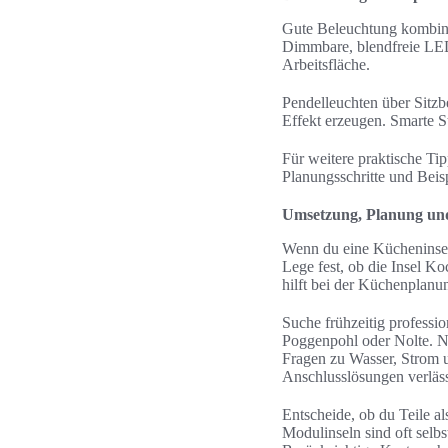
Gute Beleuchtung kombinie
Dimmbare, blendfreie LEDs
Arbeitsfläche.
Pendelleuchten über Sitz
Effekt erzeugen. Smarte 
Für weitere praktische Ti
Planungsschritte und Beisp
Umsetzung, Planung und
Wenn du eine Kücheninsel
Lege fest, ob die Insel Ko
hilft bei der Küchenplanu
Suche frühzeitig professi
Poggenpohl oder Nolte. N
Fragen zu Wasser, Strom un
Anschlusslösungen verläs
Entscheide, ob du Teile a
Modulinseln sind oft selbs