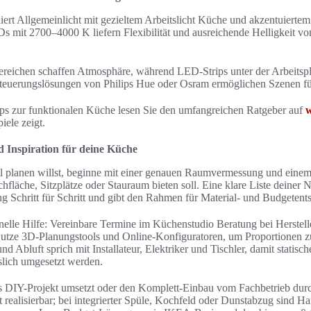
rt Allgemeinlicht mit gezieltem Arbeitslicht Küche und akzentuiertem
 mit 2700–4000 K liefern Flexibilität und ausreichende Helligkeit vo
bereichen schaffen Atmosphäre, während LED-Strips unter der Arbeitsp
Steuerungslösungen von Philips Hue oder Osram ermöglichen Szenen fü
pps zur funktionalen Küche lesen Sie den umfangreichen Ratgeber auf
iele zeigt.
 Inspiration für deine Küche
 planen willst, beginne mit einer genauen Raumvermessung und einem
chfläche, Sitzplätze oder Stauraum bieten soll. Eine klare Liste deine
ng Schritt für Schritt und gibt den Rahmen für Material- und Budgetent
onelle Hilfe: Vereinbare Termine im Küchenstudio Beratung bei Herstel
utze 3D-Planungstools und Online-Konfiguratoren, um Proportionen zu
d Abluft sprich mit Installateur, Elektriker und Tischler, damit statis
slich umgesetzt werden.
ls DIY-Projekt umsetzt oder den Komplett-Einbau vom Fachbetrieb durc
t realisierbar; bei integrierter Spüle, Kochfeld oder Dunstabzug sind H