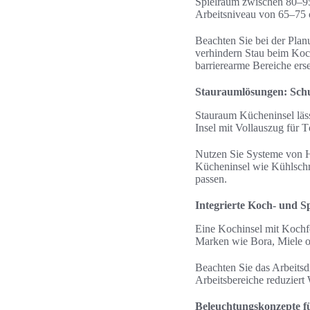
Spielraum zwischen 80–95
Arbeitsniveau von 65–75
Beachten Sie bei der Pl
verhindern Stau beim Koc
barrierearme Bereiche ers
Stauraumlösungen: Schu
Stauraum Kücheninsel läss
Insel mit Vollauszug für 
Nutzen Sie Systeme von He
Kücheninsel wie Kühlschr
passen.
Integrierte Koch- und Sp
Eine Kochinsel mit Kochf
Marken wie Bora, Miele ode
Beachten Sie das Arbeitsd
Arbeitsbereiche reduziert 
Beleuchtungskonzepte fü