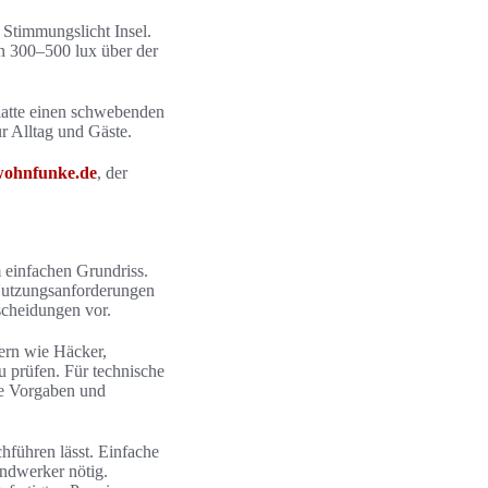
 Stimmungslicht Insel.
n 300–500 lux über der
latte einen schwebenden
r Alltag und Gäste.
wohnfunke.de
, der
 einfachen Grundriss.
r Nutzungsanforderungen
scheidungen vor.
lern wie Häcker,
 prüfen. Für technische
che Vorgaben und
hführen lässt. Einfache
andwerker nötig.