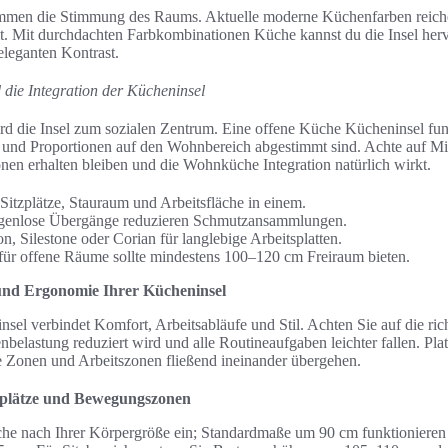
immen die Stimmung des Raums. Aktuelle moderne Küchenfarben reich
zit. Mit durchdachten Farbkombinationen Küche kannst du die Insel he
 eleganten Kontrast.
die Integration der Kücheninsel
rd die Insel zum sozialen Zentrum. Eine offene Küche Kücheninsel fun
und Proportionen auf den Wohnbereich abgestimmt sind. Achte auf Mi
en erhalten bleiben und die Wohnküche Integration natürlich wirkt.
 Sitzplätze, Stauraum und Arbeitsfläche in einem.
ugenlose Übergänge reduzieren Schmutzansammlungen.
n, Silestone oder Corian für langlebige Arbeitsplatten.
 für offene Räume sollte mindestens 100–120 cm Freiraum bieten.
und Ergonomie Ihrer Kücheninsel
nsel verbindet Komfort, Arbeitsabläufe und Stil. Achten Sie auf die ric
elastung reduziert wird und alle Routineaufgaben leichter fallen. Plat
le Zonen und Arbeitszonen fließend ineinander übergehen.
tzplätze und Bewegungszonen
äche nach Ihrer Körpergröße ein; Standardmaße um 90 cm funktionieren 