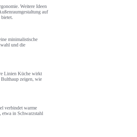
rgonomie. Weitere Ideen
 Außenraumgestaltung auf
bietet.
eine minimalistische
lwahl und die
are Linien Küche wirkt
 Bulthaup zeigen, wie
el verbindet warme
, etwa in Schwarzstahl