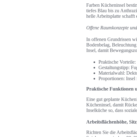
Farben Kücheninsel best
tiefes Blau bis zu Anthra
helle Arbeitsplatte schafft
Offene Raumkonzepte und 
In offenen Grundrissen wi
Bodenbelag, Beleuchtung 
Insel, damit Bewegungszon
Praktische Vorteile:
Gestaltungstipp: F
Materialwahl: Dekto
Proportionen: Insel
Praktische Funktionen 
Eine gut geplante Kücheni
Kücheninsel, damit Rückenb
Inselküche so, dass sozia
Arbeitsflächenhöhe, Si
Richten Sie die Arbeitsfl