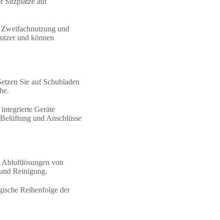
 Sitzplätze auf
 Zweifachnutzung und
Nutzer und können
 Setzen Sie auf Schubladen
he.
ntegrierte Geräte
 Belüftung und Anschlüsse
e Abluftlösungen von
g und Reinigung.
gische Reihenfolge der