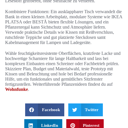
Lesestoff griffbereit, ohne Stellfläche zu verlieren.
Kombiniere Funktionen: Ein ausklappbarer Tisch verwandelt die
Bank in einen kleinen Arbeitsplatz, modulare Systeme wie IKEA
PLATSA oder BESTÅ bieten flexible Lösungen, und ein
Pflanzenregal kann Sichtschutz und Atmosphäre liefern.
Verwende praktische Details wie Kissen mit Reißverschluss,
rutschfeste Teppiche und gut platzierte Steckdosen samt
Kabelmanagement für Lampen und Ladegeräte.
Wähle feuchtigkeitsresistente Oberflächen, kratzfeste Lacke und
hochwertige Scharniere für lange Haltbarkeit und lass bei
komplexen Einbauten einen Schreiner oder Fachbetrieb prüfen.
Skizziere Plan, Budget und Materialwahl, teste Prototyp mit
Kissen und Beleuchtung und hole bei Bedarf professionelle
Hilfe, um ein funktionales und gemütliches Sitzfenster
fertigzustellen. Weiterführende Pflanzenideen findest du auf
Wohnfunke
.
Facebook
Twitter
LinkedIn
Pinterest