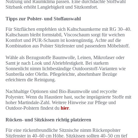
Nutzung und Raumklima passen. Eine durchdachte Stoffwahl
Sitzbank erhöht Langlebigkeit und Sitzkomfort.
Tipps zur Polster- und Stoffauswahl
Für Sitzflächen empfehlen sich Kaltschaumkerne mit RG 30–40.
Kaltschaum bleibt formstabil, Viscoschaum sorgt für weichen
Komfort und PUR-Schaum ist kostengünstig. Achte auf die
Kombination aus Polster Sitzfenster und passendem Möbelstoff.
Wähle als Bezugsstoffe Baumwolle, Leinen, Mikrofaser oder
Samt je nach Look und Abriebfestigkeit. Bei starkem
Sonnenlicht nimm lichtbeständige Outdoorstoff-Varianten wie
Sunbrella oder Olefin. Pflegeleichte, abnehmbare Bezüge
erleichtern die Reinigung.
Nachhaltige Optionen sind Bio-Baumwolle und recycelte
Polyester. Wenn du Haustiere hast, suche imprägnierte Stoffe mit
hoher Martindale-Zahl. Weitere Hinweise zur Pflege und
Outdoor-Polstern findest du
hier
.
Rücken- und Sitzkissen richtig platzieren
Für eine rückenfreundliche Sitznische nimm Rückenpolster
Sitzfenster in 40–60 cm Höhe. Sitzkissen sollten 40–50 cm tief