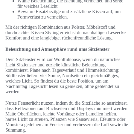
Wähle Beleuchtung, die Blendung vermeidet, und sorge
für weiches Leselicht.
Bewahre Ersatzbezüge und zusätzliche Kissen auf, um
Formverlust zu vermeiden.
Mit der richtigen Kombination aus Polster, Möbelstoff und
durchdachter Kissen Styling erreichst du nachhaltigen Leseecke
Komfort und eine langlebige, rückenfreundliche Lösung.
Beleuchtung und Atmosphäre rund ums Sitzfenster
Dein Sitzfenster wird zur Wohlfühloase, wenn du natürliches
Licht Sitzfenster und gezielte künstliche Beleuchtung
kombinierst. Plane nach Tagesverlauf und Himmelsrichtung:
Südfenster liefern viel Sonne, Nordseiten ein gleichmäßiges,
weiches Licht. So findest du die beste Position, um am
Nachmittag Tageslicht lesen zu genießen, ohne geblendet zu
werden.
Nutze Fensterlicht nutzen, indem du die Sitzfläche so ausrichtest,
dass Reflexionen auf Buchseiten und Displays minimiert werden.
Matte Oberflächen, leichte Vorhänge oder Lamellen helfen,
hartes Licht zu streuen. Pflanzen wie Sansevieria, Efeutute oder
Monstera gedeihen am Fenster und verbessern die Luft sowie die
Stimmung.