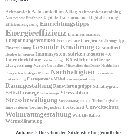
Achtsamkeit im Alltag
Achtsamkeit
Achtsamkeitstraining
Digitale Transformation
Digitalisierung
Ausgewogene Ernährung
Einrichtungstipps
Effizienzsteigerung
Energieeffizienz
Energieeinsparung
Entspannungstechniken
Erneuerbare Energien
Ernährungstipps
Gesunde Ernährung
Gesundheit
Finanzplanung
Immunsystem stärken
Industrie 4.0
Heizkosten sparen
Inneneinrichtung
Künstliche Intelligenz
Küchendesign
Lichtgestaltung
Mentale Gesundheit
Minimalistisches Design
Nachhaltige
Nachhaltigkeit
Persönliche
Energie
Nachhaltiges Wohnen
Platzsparende Möbel
Entwicklung
Prozessoptimierung
Raumgestaltung
Renovierungstipps
Schlafhygiene
Selbstfürsorge
Stressabbau
Solarenergie
Stressbewältigung
Stressmanagement
Technologische
Umweltschutz
Technologischer Fortschritt
Innovationen
Wohnraumgestaltung
Work-Life-Balance
Wärmedämmung
Zuhause
>
Die schönsten Sitzfenster für gemütliche