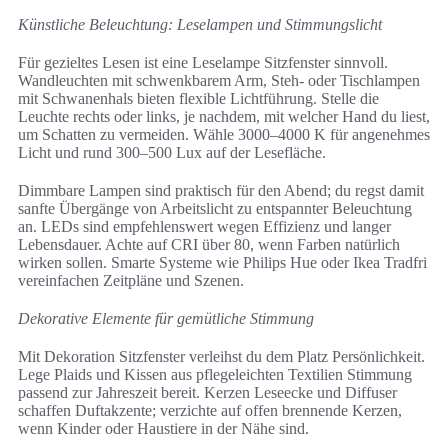
Künstliche Beleuchtung: Leselampen und Stimmungslicht
Für gezieltes Lesen ist eine Leselampe Sitzfenster sinnvoll.
Wandleuchten mit schwenkbarem Arm, Steh- oder Tischlampen
mit Schwanenhals bieten flexible Lichtführung. Stelle die
Leuchte rechts oder links, je nachdem, mit welcher Hand du liest,
um Schatten zu vermeiden. Wähle 3000–4000 K für angenehmes
Licht und rund 300–500 Lux auf der Lesefläche.
Dimmbare Lampen sind praktisch für den Abend; du regst damit
sanfte Übergänge von Arbeitslicht zu entspannter Beleuchtung
an. LEDs sind empfehlenswert wegen Effizienz und langer
Lebensdauer. Achte auf CRI über 80, wenn Farben natürlich
wirken sollen. Smarte Systeme wie Philips Hue oder Ikea Tradfri
vereinfachen Zeitpläne und Szenen.
Dekorative Elemente für gemütliche Stimmung
Mit Dekoration Sitzfenster verleihst du dem Platz Persönlichkeit.
Lege Plaids und Kissen aus pflegeleichten Textilien Stimmung
passend zur Jahreszeit bereit. Kerzen Leseecke und Diffuser
schaffen Duftakzente; verzichte auf offen brennende Kerzen,
wenn Kinder oder Haustiere in der Nähe sind.