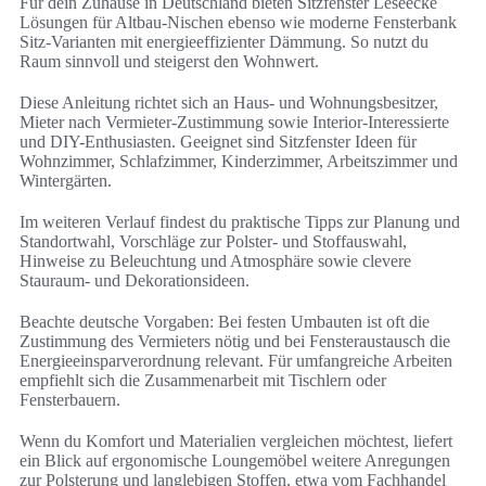
Für dein Zuhause in Deutschland bieten Sitzfenster Leseecke
Lösungen für Altbau-Nischen ebenso wie moderne Fensterbank
Sitz-Varianten mit energieeffizienter Dämmung. So nutzt du
Raum sinnvoll und steigerst den Wohnwert.
Diese Anleitung richtet sich an Haus- und Wohnungsbesitzer,
Mieter nach Vermieter-Zustimmung sowie Interior-Interessierte
und DIY-Enthusiasten. Geeignet sind Sitzfenster Ideen für
Wohnzimmer, Schlafzimmer, Kinderzimmer, Arbeitszimmer und
Wintergärten.
Im weiteren Verlauf findest du praktische Tipps zur Planung und
Standortwahl, Vorschläge zur Polster- und Stoffauswahl,
Hinweise zu Beleuchtung und Atmosphäre sowie clevere
Stauraum- und Dekorationsideen.
Beachte deutsche Vorgaben: Bei festen Umbauten ist oft die
Zustimmung des Vermieters nötig und bei Fensteraustausch die
Energieeinsparverordnung relevant. Für umfangreiche Arbeiten
empfiehlt sich die Zusammenarbeit mit Tischlern oder
Fensterbauern.
Wenn du Komfort und Materialien vergleichen möchtest, liefert
ein Blick auf ergonomische Loungemöbel weitere Anregungen
zur Polsterung und langlebigen Stoffen, etwa vom Fachhandel