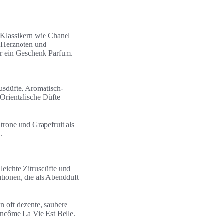
 Klassikern wie Chanel
 Herznoten und
er ein Geschenk Parfum.
rusdüfte, Aromatisch-
Orientalische Düfte
trone und Grapefruit als
.
eichte Zitrusdüfte und
tionen, die als Abendduft
n oft dezente, saubere
ncôme La Vie Est Belle.