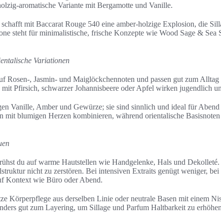
, holzig-aromatische Variante mit Bergamotte und Vanille.
schafft mit Baccarat Rouge 540 eine amber-holzige Explosion, die Sil
lone steht für minimalistische, frische Konzepte wie Wood Sage & Sea S
ientalische Variationen
uf Rosen-, Jasmin- und Maiglöckchennoten und passen gut zum Alltag
 mit Pfirsich, schwarzer Johannisbeere oder Apfel wirken jugendlich un
gen Vanille, Amber und Gewürze; sie sind sinnlich und ideal für Aben
n mit blumigen Herzen kombinieren, während orientalische Basisnoten
uen
rühst du auf warme Hautstellen wie Handgelenke, Hals und Dekolleté.
struktur nicht zu zerstören. Bei intensiven Extraits genügt weniger, b
auf Kontext wie Büro oder Abend.
ze Körperpflege aus derselben Linie oder neutrale Basen mit einem N
nders gut zum Layering, um Sillage und Parfum Haltbarkeit zu erhöhen