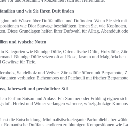
fte vor und Abschnitt 4 konzentriert sich auf Herrendüfte.
amilien und wie Sie Ihren Duft finden
eginnt mit Wissen über Duftfamilien und Duftnoten. Wenn Sie sich mit
sitionen wie Dior Sauvage beschäftigen, lernen Sie, wie Kopfnoten,
n. Diese Grundlagen helfen Ihrer Duftwahl für Alltag, Abendduft od
lien und typische Noten
h in Kategorien wie Blumige Düfte, Orientalische Düfte, Holzdüfte, Zit
mand. Blumige Düfte setzen oft auf Rose, Jasmin und Maiglöckchen. 
d Gewürze für Tiefe.
ernholz, Sandelholz und Vetiver. Zitrusdüfte öffnen mit Bergamotte, Zi
Varianten verbinden Eichenmoos und Patchouli mit frischer Bergamotte
s, Jahreszeit und persönlicher Stil
 an Parfum Saison und Anlass. Für Sommer oder Frühling eignen sich l
agsduft. Herbst und Winter verlangen wärmere, würzig-holzige Komposi
nflusst die Entscheidung. Minimalistisch-elegante Parfumliebhaber wähle
u. Romantische Duftfans tendieren zu blumigen Kompositionen wie La