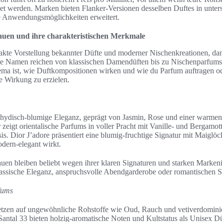
t werden. Marken bieten Flanker-Versionen desselben Duftes in unter
e Anwendungsmöglichkeiten erweitert.
auen und ihre charakteristischen Merkmale
akte Vorstellung bekannter Düfte und moderner Nischenkreationen, dam
ie Namen reichen von klassischen Damendüften bis zu Nischenparfums F
ema ist, wie Duftkompositionen wirken und wie du Parfum auftragen o
e Wirkung zu erzielen.
dehydisch-blumige Eleganz, geprägt von Jasmin, Rose und einer warmen
r zeigt orientalische Parfums in voller Pracht mit Vanille- und Bergam
sis. Dior J’adore präsentiert eine blumig-fruchtige Signatur mit Maigl
dern-elegant wirkt.
uen bleiben beliebt wegen ihrer klaren Signaturen und starken Markenid
klassische Eleganz, anspruchsvolle Abendgarderobe oder romantischen St
fums
tzen auf ungewöhnliche Rohstoffe wie Oud, Rauch und vetiverdomini
antal 33 bieten holzig-aromatische Noten und Kultstatus als Unisex D