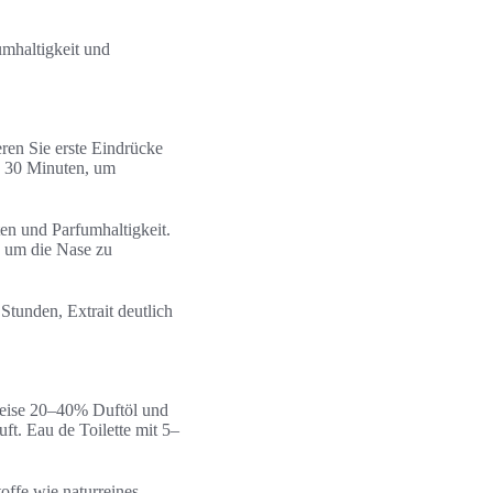
umhaltigkeit und
ren Sie erste Eindrücke
s 30 Minuten, um
en und Parfumhaltigkeit.
t, um die Nase zu
Stunden, Extrait deutlich
rweise 20–40% Duftöl und
ft. Eau de Toilette mit 5–
offe wie naturreines