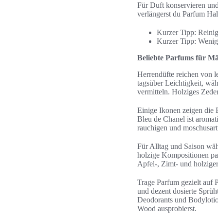
Für Duft konservieren und
verlängerst du Parfum Ha
Kurzer Tipp: Reinig
Kurzer Tipp: Wenige
Beliebte Parfums für Mä
Herrendüfte reichen von le
tagsüber Leichtigkeit, wä
vermitteln. Holziges Zede
Einige Ikonen zeigen die
Bleu de Chanel ist aromat
rauchigen und moschusartig
Für Alltag und Saison wäh
holzige Kompositionen pa
Apfel-, Zimt- und holziger
Trage Parfum gezielt auf
und dezent dosierte Sprüh
Deodorants und Bodylotio
Wood ausprobierst.