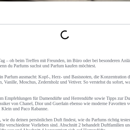
 Tag – ob beim Treffen mit Freunden, im Büro oder bei besonderen Anläs
wenn du Parfums suchst und Parfum kaufen möchtest.
in Parfum ausmacht: Kopf-, Herz- und Basisnoten, die Konzentration d
, Vanille, Moschus, Zedernholz und Vetiver. So verstehst du sofort,
fum Empfehlungen für Damendüfte und Herrendüfte sowie Tipps zur D
lassiker von Chanel, Dior und Guerlain ebenso wie moderne Favoriten 
n Klein und Paco Rabanne.
wie du deinen persönlichen Duft findest, wie du Parfums richtig test
für verschiedene Vorlieben sind. Abschnitt 2 behandelt Duftfamilien u