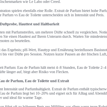
n Nischenmarken wie Le Labo oder Creed.
ation spielen ebenfalls eine Rolle. Extrait de Parfum bietet hohe Parf
 Parfum vs Eau de Toilette unterscheiden sich in Intensität und Preis.
 Duftprobe, Hauttest und Haltbarkeit
en mit Parfumstreifen, um mehrere Düfte schnell zu vergleichen. Notie
en Sie einen Hauttest auf Ihrem Unterarm durch. Warten Sie mindesten
noten zu beurteilen.
 das Ergebnis; pH-Wert, Hauttyp und Ernährung beeinflussen Basisnot
ei bis vier Düfte pro Session. Nutzen kurze Pausen an der frischen Luf
eit Parfum: Eau de Parfum hält meist 4–8 Stunden, Eau de Toilette 2–4 
fte länger auf, birgt aber Risiko von Flecken.
au de Parfum, Eau de Toilette und Extrait
t Intensität und Parfumhaltigkeit. Extrait de Parfum enthält typische
 Eau de Parfum liegt bei 10–20% und eignet sich für Alltag und Abenddu
ter und ideal für warme Tage.
 führt oft zu höherem Preis pro Milliliter, vor allem wenn teure Rohst