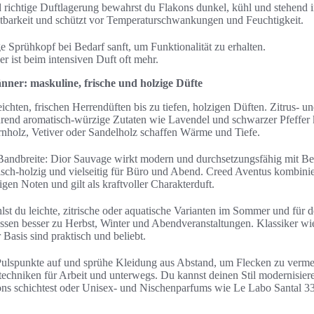
 richtige Duftlagerung bewahrst du Flakons dunkel, kühl und stehend i
ltbarkeit und schützt vor Temperaturschwankungen und Feuchtigkeit.
e Sprühkopf bei Bedarf sanft, um Funktionalität zu erhalten.
r ist beim intensiven Duft oft mehr.
nner: maskuline, frische und holzige Düfte
ichten, frischen Herrendüften bis zu tiefen, holzigen Düften. Zitrus- 
hrend aromatisch-würzige Zutaten wie Lavendel und schwarzer Pfeffer 
rnholz, Vetiver oder Sandelholz schaffen Wärme und Tiefe.
 Bandbreite: Dior Sauvage wirkt modern und durchsetzungsfähig mit 
isch-holzig und vielseitig für Büro und Abend. Creed Aventus kombinie
en Noten und gilt als kraftvoller Charakterduft.
lst du leichte, zitrische oder aquatische Varianten im Sommer und für
ssen besser zu Herbst, Winter und Abendveranstaltungen. Klassiker wi
 Basis sind praktisch und beliebt.
 Pulspunkte auf und sprühe Kleidung aus Abstand, um Flecken zu verme
techniken für Arbeit und unterwegs. Du kannst deinen Stil modernisier
ns schichtest oder Unisex- und Nischenparfums wie Le Labo Santal 