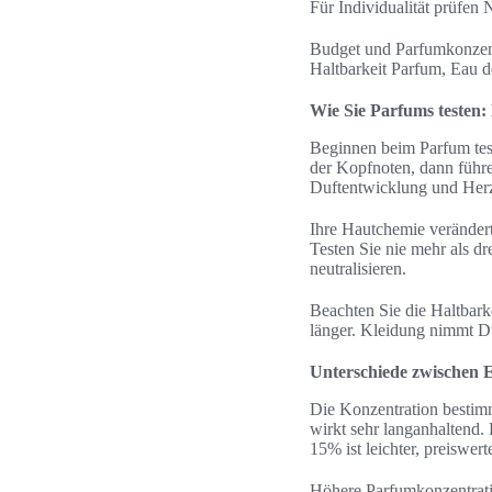
Für Individualität prüfe
Budget und Parfumkonzentr
Haltbarkeit Parfum, Eau de
Wie Sie Parfums testen:
Beginnen beim Parfum test
der Kopfnoten, dann führ
Duftentwicklung und Herz
Ihre Hautchemie verändert
Testen Sie nie mehr als dr
neutralisieren.
Beachten Sie die Haltbark
länger. Kleidung nimmt Dü
Unterschiede zwischen E
Die Konzentration bestimm
wirkt sehr langanhaltend.
15% ist leichter, preiswer
Höhere Parfumkonzentration