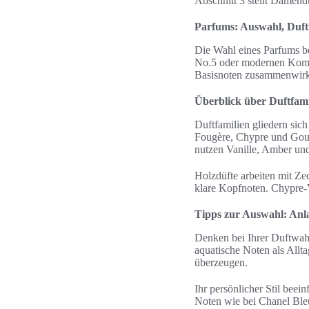
Abschnitt 3 stellt Damendü
Parfums: Auswahl, Duftf
Die Wahl eines Parfums b
No.5 oder modernen Kompo
Basisnoten zusammenwirke
Überblick über Duftfami
Duftfamilien gliedern sic
Fougère, Chypre und Gour
nutzen Vanille, Amber un
Holzdüfte arbeiten mit Zed
klare Kopfnoten. Chypre-
Tipps zur Auswahl: Anlas
Denken bei Ihrer Duftwahl
aquatische Noten als Allt
überzeugen.
Ihr persönlicher Stil beei
Noten wie bei Chanel Ble