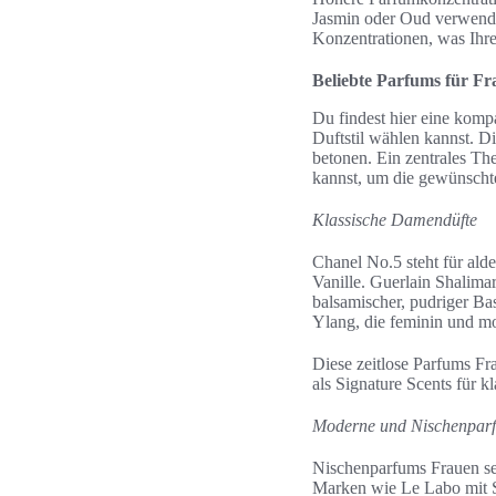
Jasmin oder Oud verwende
Konzentrationen, was Ihr
Beliebte Parfums für Fr
Du findest hier eine komp
Duftstil wählen kannst. D
betonen. Ein zentrales Th
kannst, um die gewünscht
Klassische Damendüfte
Chanel No.5 steht für al
Vanille. Guerlain Shalima
balsamischer, pudriger Ba
Ylang, die feminin und mo
Diese zeitlose Parfums Fra
als Signature Scents für 
Moderne und Nischenpar
Nischenparfums Frauen se
Marken wie Le Labo mit S