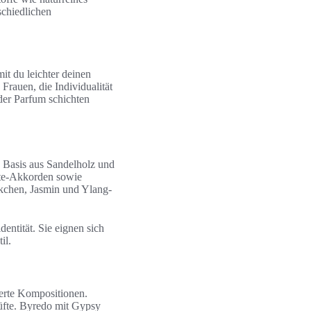
schiedlichen
it du leichter deinen
rauen, die Individualität
der Parfum schichten
 Basis aus Sandelholz und
otte-Akkorden sowie
öckchen, Jasmin und Ylang-
entität. Sie eignen sich
il.
erte Kompositionen.
üfte. Byredo mit Gypsy