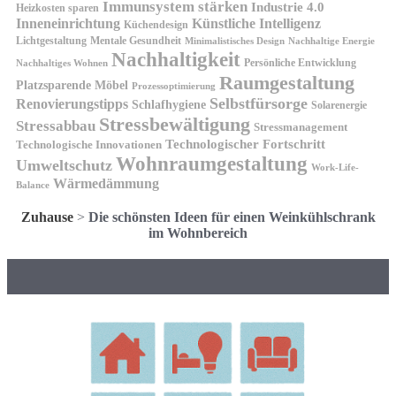
Immunsystem stärken
Industrie 4.0
Heizkosten sparen
Inneneinrichtung
Künstliche Intelligenz
Küchendesign
Lichtgestaltung
Mentale Gesundheit
Minimalistisches Design
Nachhaltige Energie
Nachhaltigkeit
Persönliche Entwicklung
Nachhaltiges Wohnen
Raumgestaltung
Platzsparende Möbel
Prozessoptimierung
Selbstfürsorge
Renovierungstipps
Schlafhygiene
Solarenergie
Stressbewältigung
Stressabbau
Stressmanagement
Technologischer Fortschritt
Technologische Innovationen
Wohnraumgestaltung
Umweltschutz
Work-Life-
Wärmedämmung
Balance
Zuhause
>
Die schönsten Ideen für einen Weinkühlschrank
im Wohnbereich