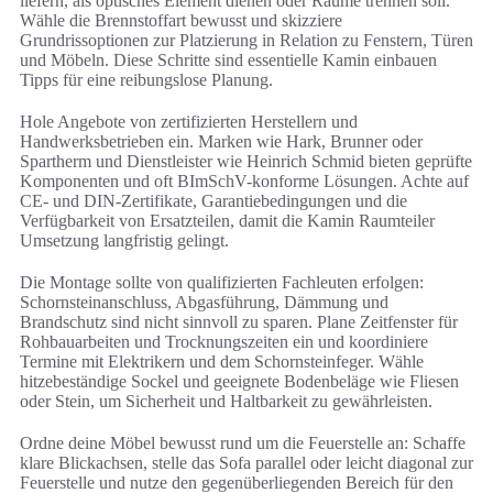
liefern, als optisches Element dienen oder Räume trennen soll.
Wähle die Brennstoffart bewusst und skizziere
Grundrissoptionen zur Platzierung in Relation zu Fenstern, Türen
und Möbeln. Diese Schritte sind essentielle Kamin einbauen
Tipps für eine reibungslose Planung.
Hole Angebote von zertifizierten Herstellern und
Handwerksbetrieben ein. Marken wie Hark, Brunner oder
Spartherm und Dienstleister wie Heinrich Schmid bieten geprüfte
Komponenten und oft BImSchV-konforme Lösungen. Achte auf
CE- und DIN-Zertifikate, Garantiebedingungen und die
Verfügbarkeit von Ersatzteilen, damit die Kamin Raumteiler
Umsetzung langfristig gelingt.
Die Montage sollte von qualifizierten Fachleuten erfolgen:
Schornsteinanschluss, Abgasführung, Dämmung und
Brandschutz sind nicht sinnvoll zu sparen. Plane Zeitfenster für
Rohbauarbeiten und Trocknungszeiten ein und koordiniere
Termine mit Elektrikern und dem Schornsteinfeger. Wähle
hitzebeständige Sockel und geeignete Bodenbeläge wie Fliesen
oder Stein, um Sicherheit und Haltbarkeit zu gewährleisten.
Ordne deine Möbel bewusst rund um die Feuerstelle an: Schaffe
klare Blickachsen, stelle das Sofa parallel oder leicht diagonal zur
Feuerstelle und nutze den gegenüberliegenden Bereich für den