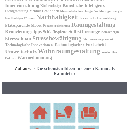
Heizkosten sparen
Inneneinrichtung
Künstliche Intelligenz
Küchendesign
Lichtgestaltung
Mentale Gesundheit
Minimalistisches Design
Nachhaltige Energie
Nachhaltigkeit
Persönliche Entwicklung
Nachhaltiges Wohnen
Raumgestaltung
Platzsparende Möbel
Prozessoptimierung
Selbstfürsorge
Renovierungstipps
Schlafhygiene
Solarenergie
Stressbewältigung
Stressabbau
Stressmanagement
Technologischer Fortschritt
Technologische Innovationen
Wohnraumgestaltung
Umweltschutz
Work-Life-
Wärmedämmung
Balance
Zuhause
>
Die schönsten Ideen für einen Kamin als
Raumteiler