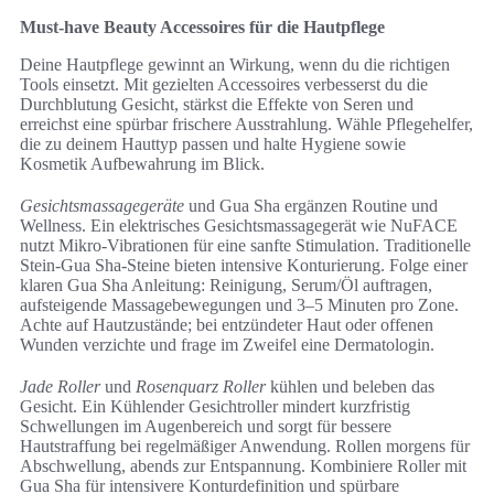
Must-have Beauty Accessoires für die Hautpflege
Deine Hautpflege gewinnt an Wirkung, wenn du die richtigen
Tools einsetzt. Mit gezielten Accessoires verbesserst du die
Durchblutung Gesicht, stärkst die Effekte von Seren und
erreichst eine spürbar frischere Ausstrahlung. Wähle Pflegehelfer,
die zu deinem Hauttyp passen und halte Hygiene sowie
Kosmetik Aufbewahrung im Blick.
Gesichtsmassagegeräte
und Gua Sha ergänzen Routine und
Wellness. Ein elektrisches Gesichtsmassagegerät wie NuFACE
nutzt Mikro-Vibrationen für eine sanfte Stimulation. Traditionelle
Stein-Gua Sha-Steine bieten intensive Konturierung. Folge einer
klaren Gua Sha Anleitung: Reinigung, Serum/Öl auftragen,
aufsteigende Massagebewegungen und 3–5 Minuten pro Zone.
Achte auf Hautzustände; bei entzündeter Haut oder offenen
Wunden verzichte und frage im Zweifel eine Dermatologin.
Jade Roller
und
Rosenquarz Roller
kühlen und beleben das
Gesicht. Ein Kühlender Gesichtroller mindert kurzfristig
Schwellungen im Augenbereich und sorgt für bessere
Hautstraffung bei regelmäßiger Anwendung. Rollen morgens für
Abschwellung, abends zur Entspannung. Kombiniere Roller mit
Gua Sha für intensivere Konturdefinition und spürbare