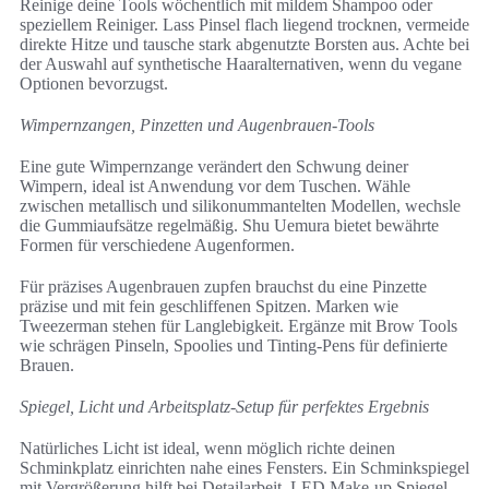
Reinige deine Tools wöchentlich mit mildem Shampoo oder
speziellem Reiniger. Lass Pinsel flach liegend trocknen, vermeide
direkte Hitze und tausche stark abgenutzte Borsten aus. Achte bei
der Auswahl auf synthetische Haaralternativen, wenn du vegane
Optionen bevorzugst.
Wimpernzangen, Pinzetten und Augenbrauen-Tools
Eine gute Wimpernzange verändert den Schwung deiner
Wimpern, ideal ist Anwendung vor dem Tuschen. Wähle
zwischen metallisch und silikonummantelten Modellen, wechsle
die Gummiaufsätze regelmäßig. Shu Uemura bietet bewährte
Formen für verschiedene Augenformen.
Für präzises Augenbrauen zupfen brauchst du eine Pinzette
präzise und mit fein geschliffenen Spitzen. Marken wie
Tweezerman stehen für Langlebigkeit. Ergänze mit Brow Tools
wie schrägen Pinseln, Spoolies und Tinting-Pens für definierte
Brauen.
Spiegel, Licht und Arbeitsplatz-Setup für perfektes Ergebnis
Natürliches Licht ist ideal, wenn möglich richte deinen
Schminkplatz einrichten nahe eines Fensters. Ein Schminkspiegel
mit Vergrößerung hilft bei Detailarbeit. LED Make-up Spiegel