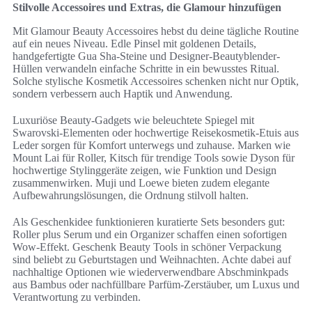
Stilvolle Accessoires und Extras, die Glamour hinzufügen
Mit Glamour Beauty Accessoires hebst du deine tägliche Routine
auf ein neues Niveau. Edle Pinsel mit goldenen Details,
handgefertigte Gua Sha-Steine und Designer-Beautyblender-
Hüllen verwandeln einfache Schritte in ein bewusstes Ritual.
Solche stylische Kosmetik Accessoires schenken nicht nur Optik,
sondern verbessern auch Haptik und Anwendung.
Luxuriöse Beauty-Gadgets wie beleuchtete Spiegel mit
Swarovski-Elementen oder hochwertige Reisekosmetik-Etuis aus
Leder sorgen für Komfort unterwegs und zuhause. Marken wie
Mount Lai für Roller, Kitsch für trendige Tools sowie Dyson für
hochwertige Stylinggeräte zeigen, wie Funktion und Design
zusammenwirken. Muji und Loewe bieten zudem elegante
Aufbewahrungslösungen, die Ordnung stilvoll halten.
Als Geschenkidee funktionieren kuratierte Sets besonders gut:
Roller plus Serum und ein Organizer schaffen einen sofortigen
Wow-Effekt. Geschenk Beauty Tools in schöner Verpackung
sind beliebt zu Geburtstagen und Weihnachten. Achte dabei auf
nachhaltige Optionen wie wiederverwendbare Abschminkpads
aus Bambus oder nachfüllbare Parfüm-Zerstäuber, um Luxus und
Verantwortung zu verbinden.