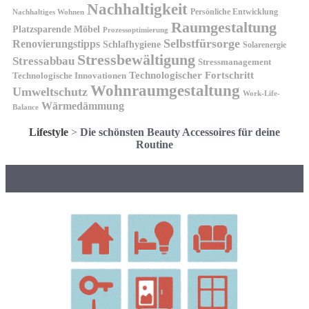
Nachhaltigkeit
Persönliche Entwicklung
Nachhaltiges Wohnen
Raumgestaltung
Platzsparende Möbel
Prozessoptimierung
Selbstfürsorge
Renovierungstipps
Schlafhygiene
Solarenergie
Stressbewältigung
Stressabbau
Stressmanagement
Technologischer Fortschritt
Technologische Innovationen
Wohnraumgestaltung
Umweltschutz
Work-Life-
Wärmedämmung
Balance
Lifestyle
>
Die schönsten Beauty Accessoires für deine
Routine