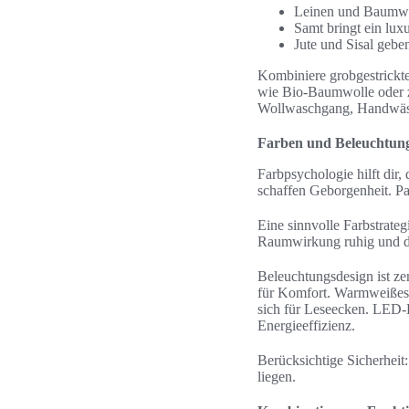
Leinen und Baumwoll
Samt bringt ein lux
Jute und Sisal gebe
Kombiniere grobgestrickt
wie Bio-Baumwolle oder ze
Wollwaschgang, Handwäsch
Farben und Beleuchtung 
Farbpsychologie hilft dir
schaffen Geborgenheit. Pa
Eine sinnvolle Farbstrateg
Raumwirkung ruhig und d
Beleuchtungsdesign ist ze
für Komfort. Warmweißes 
sich für Leseecken. LED-
Energieeffizienz.
Berücksichtige Sicherheit:
liegen.