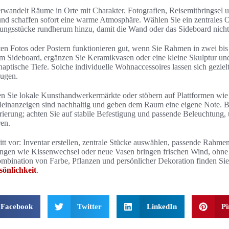
rwandelt Räume in Orte mit Charakter. Fotografien, Reisemitbringsel 
und schaffen sofort eine warme Atmosphäre. Wählen Sie ein zentrales O
rungsstücke rundherum hinzu, damit die Wand oder das Sideboard nicht
n Fotos oder Postern funktionieren gut, wenn Sie Rahmen in zwei bis 
m Sideboard, ergänzen Sie Keramikvasen oder eine kleine Skulptur und
ptische Tiefe. Solche individuelle Wohnaccessoires lassen sich geziel
eugen.
en Sie lokale Kunsthandwerkermärkte oder stöbern auf Plattformen wie
einanzeigen sind nachhaltig und geben dem Raum eine eigene Note. Bei
urierung; achten Sie auf stabile Befestigung und passende Beleuchtu
ren.
ritt vor: Inventar erstellen, zentrale Stücke auswählen, passende Rahm
ngen wie Kissenwechsel oder neue Vasen bringen frischen Wind, ohne
ombination von Farbe, Pflanzen und persönlicher Dekoration finden Si
önlichkeit
.
Facebook
Twitter
LinkedIn
Pi