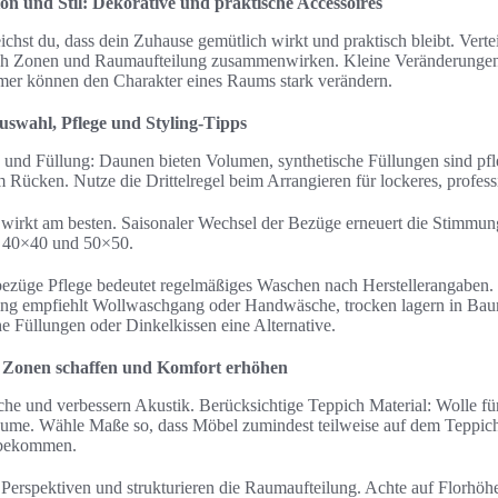
n und Stil: Dekorative und praktische Accessoires
ichst du, dass dein Zuhause gemütlich wirkt und praktisch bleibt. Vertei
ich Zonen und Raumaufteilung zusammenwirken. Kleine Veränderungen
er können den Charakter eines Raums stark verändern.
swahl, Pflege und Styling-Tipps
und Füllung: Daunen bieten Volumen, synthetische Füllungen sind pfle
 Rücken. Nutze die Drittelregel beim Arrangieren für lockeres, profess
wirkt am besten. Saisonaler Wechsel der Bezüge erneuert die Stimmung
 40×40 und 50×50.
nbezüge Pflege bedeutet regelmäßiges Waschen nach Herstellerangaben.
ling empfiehlt Wollwaschgang oder Handwäsche, trocken lagern in Bau
he Füllungen oder Dinkelkissen eine Alternative.
 Zonen schaffen und Komfort erhöhen
che und verbessern Akustik. Berücksichtige Teppich Material: Wolle fü
äume. Wähle Maße so, dass Möbel zumindest teilweise auf dem Teppich
 bekommen.
Perspektiven und strukturieren die Raumaufteilung. Achte auf Florhöhe: