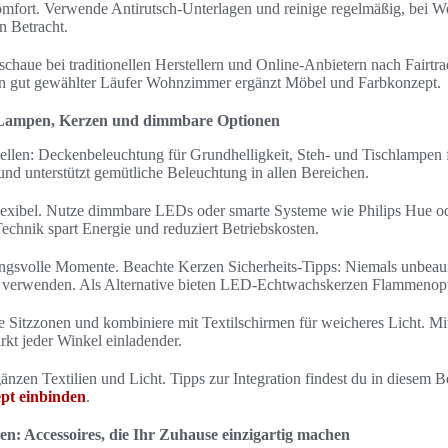
omfort. Verwende Antirutsch-Unterlagen und reinige regelmäßig, bei Wo
n Betracht.
schaue bei traditionellen Herstellern und Online-Anbietern nach Fairtr
 Ein gut gewählter Läufer Wohnzimmer ergänzt Möbel und Farbkonzept.
 Lampen, Kerzen und dimmbare Optionen
uellen: Deckenbeleuchtung für Grundhelligkeit, Steh- und Tischlampen
und unterstützt gemütliche Beleuchtung in allen Bereichen.
exibel. Nutze dimmbare LEDs oder smarte Systeme wie Philips Hu
chnik spart Energie und reduziert Betriebskosten.
ngsvolle Momente. Beachte Kerzen Sicherheits-Tipps: Niemals unbeaufs
r verwenden. Als Alternative bieten LED-Echtwachskerzen Flammenopt
he Sitzzonen und kombiniere mit Textilschirmen für weicheres Licht. Mi
t jeder Winkel einladender.
gänzen Textilien und Licht. Tipps zur Integration findest du in diesem
pt einbinden
.
en: Accessoires, die Ihr Zuhause einzigartig machen