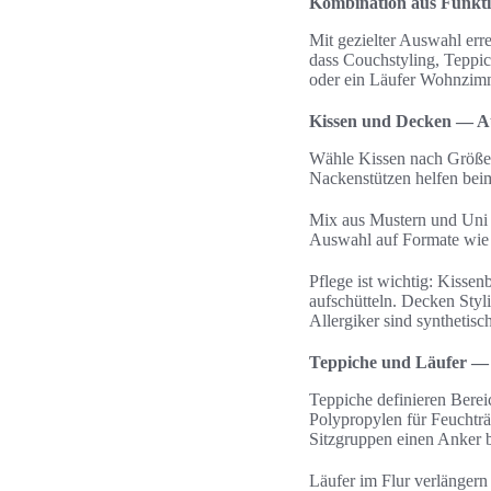
Kombination aus Funktio
Mit gezielter Auswahl erre
dass Couchstyling, Tepp
oder ein Läufer Wohnzimm
Kissen und Decken — Au
Wähle Kissen nach Größe 
Nackenstützen helfen beim
Mix aus Mustern und Uni 
Auswahl auf Formate wie
Pflege ist wichtig: Kisse
aufschütteln. Decken Sty
Allergiker sind synthetisc
Teppiche und Läufer —
Teppiche definieren Berei
Polypropylen für Feuchtr
Sitzgruppen einen Anker
Läufer im Flur verlängern 