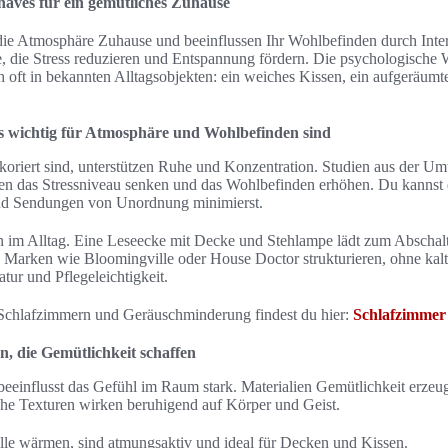
aves für ein gemütliches Zuhause
ie Atmosphäre Zuhause und beeinflussen Ihr Wohlbefinden durch Inter
, die Stress reduzieren und Entspannung fördern. Die psychologische
h oft in bekannten Alltagsobjekten: ein weiches Kissen, ein aufgeräumte
wichtig für Atmosphäre und Wohlbefinden sind
oriert sind, unterstützen Ruhe und Konzentration. Studien aus der U
en das Stressniveau senken und das Wohlbefinden erhöhen. Du kannst 
und Sendungen von Unordnung minimierst.
en im Alltag. Eine Leseecke mit Decke und Stehlampe lädt zum Abschalt
arken wie Bloomingville oder House Doctor strukturieren, ohne kalt
ur und Pflegeleichtigkeit.
 Schlafzimmern und Geräuschminderung findest du hier:
Schlafzimmer
n, die Gemütlichkeit schaffen
beeinflusst das Gefühl im Raum stark. Materialien Gemütlichkeit erzeug
iche Texturen wirken beruhigend auf Körper und Geist.
le wärmen, sind atmungsaktiv und ideal für Decken und Kissen.