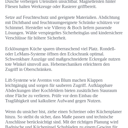
Dusche verbergen Utensilien unsichtbar. Magnetleisten hinter
Fliesen halten Werkzeuge oder Rasierer griffbereit.
Setze auf Feuchteschutz und geeignete Materialien. Abdichtung
mit Dichtband und feuchtraumgeeignete Schränke schützen vor
Schimmel. Hersteller wie Villeroy & Boch liefern passende
Lösungen. Wähle verspiegeltes Sicherheitsglas und kindersichere
Verschlüsse für höhere Sicherheit.
Ecklösungen Küche sparen überraschend viel Platz. Rondell-
oder LeMans-Systeme öffnen den Eckschrank optimal.
Schwenkbare Auszüge und maßgeschneiderte Eckregale nutzen
tote Winkel sinnvoll aus. Hebemechaniken erleichtern den
Zugriff in Oberschränken.
Lift-Systeme wie Aventos von Blum machen Klappen
leichtgängig und sorgen für sauberen Zugriff. Aufklappbare
Abdeckungen über Kochfeldern bieten zusätzlichen Stauraum
ohne Fläche zu verlieren. Prüfe vor dem Einbau die
Tragfähigkeit und kalkuliere Aufwand gegen Nutzen.
Wenn du unsicher bist, ziehe einen Schreiner oder Küchenplaner
hinzu. So stellst du sicher, dass Maße passen und technische
Anschlüsse berücksichtigt sind. Mit der richtigen Planung wird
Badnische und Kücheninsel Schubladen zu einem Gewinn für