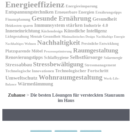
Energieeffizienz
Energieeinsparung
Entspannungstechniken
Erneuerbare Energien
Ernährungstipps
Gesunde Ernährung
Gesundheit
Finanzplanung
Immunsystem stärken
Industrie 4.0
Heizkosten sparen
Inneneinrichtung
Künstliche Intelligenz
Küchendesign
Lichtgestaltung
Mentale Gesundheit
Minimalistisches Design
Nachhaltige Energie
Nachhaltigkeit
Persönliche Entwicklung
Nachhaltiges Wohnen
Raumgestaltung
Platzsparende Möbel
Prozessoptimierung
Selbstfürsorge
Renovierungstipps
Schlafhygiene
Solarenergie
Stressbewältigung
Stressabbau
Stressmanagement
Technologischer Fortschritt
Technologische Innovationen
Wohnraumgestaltung
Umweltschutz
Work-Life-
Wärmedämmung
Balance
Zuhause
>
Die besten Lösungen für versteckten Stauraum
im Haus