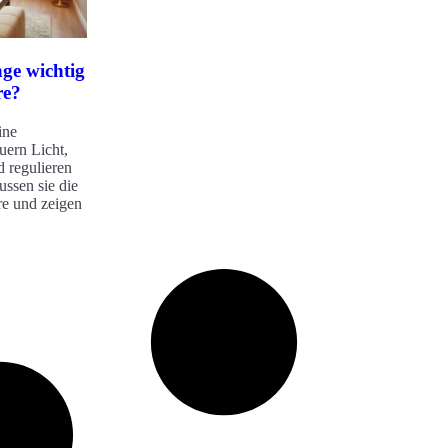
ge wichtig
re?
ine
uern Licht,
d regulieren
ussen sie die
e und zeigen