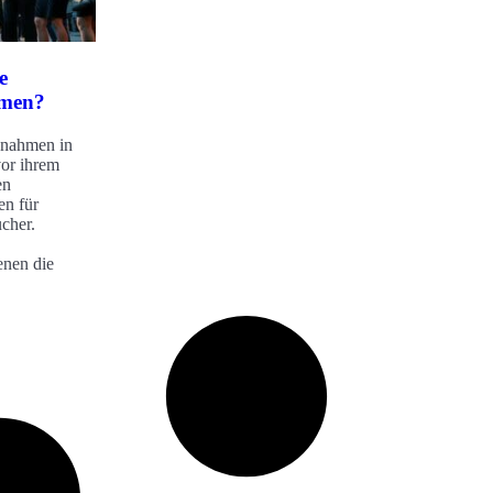
e
hmen?
ßnahmen in
vor ihrem
en
en für
cher.
enen die