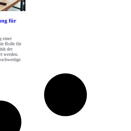
ung für
g einer
ale Rolle für
tät der
tet werden.
hochwertige