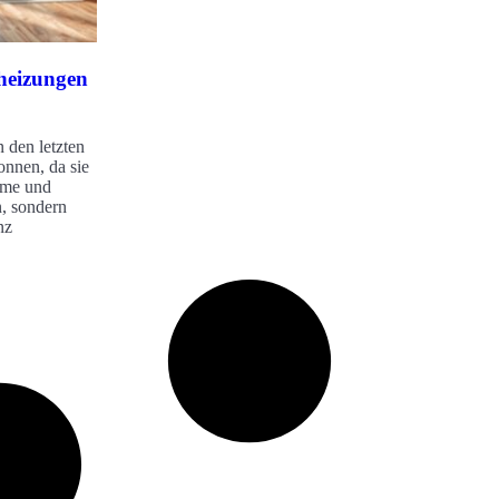
heizungen
 den letzten
onnen, da sie
hme und
, sondern
nz