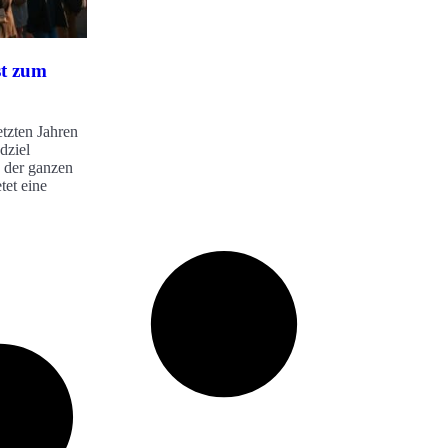
t zum
etzten Jahren
dziel
s der ganzen
tet eine