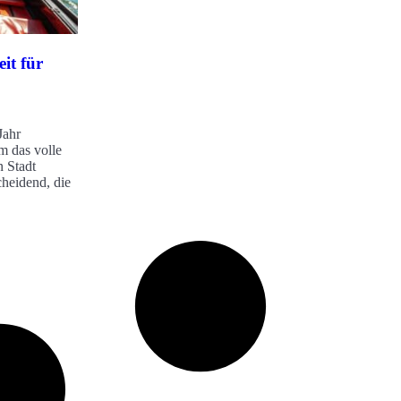
eit für
Jahr
m das volle
n Stadt
cheidend, die