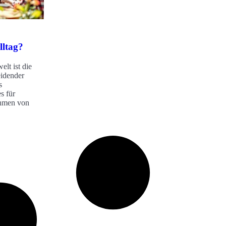
lltag?
elt ist die
eidender
s
s für
ehmen von