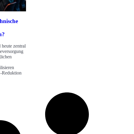
chnische
n?
heute zentral
ieversorgung
lichen
lisieren
2-Reduktion