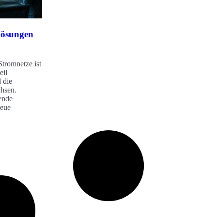
Lösungen
Stromnetze ist
eil
 die
hsen.
gende
neue