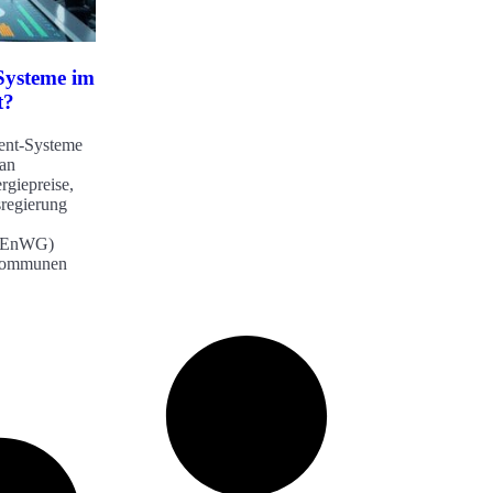
 Systeme im
t?
ent-Systeme
 an
rgiepreise,
sregierung
z (EnWG)
Kommunen