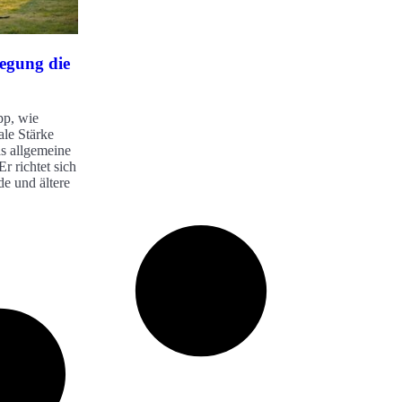
egung die
pp, wie
ale Stärke
as allgemeine
r richtet sich
de und ältere