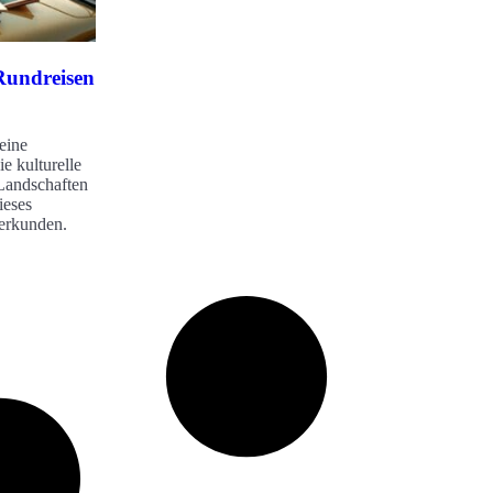
Rundreisen
 eine
e kulturelle
 Landschaften
ieses
 erkunden.