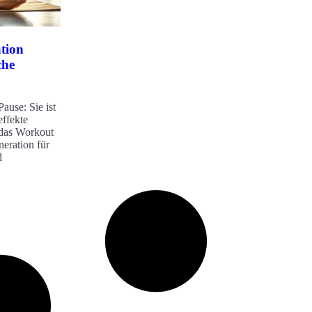
tion
che
Pause: Sie ist
effekte
das Workout
neration für
d