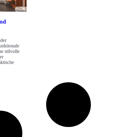
ind
eder
unktionale
e stilvolle
er
aktische