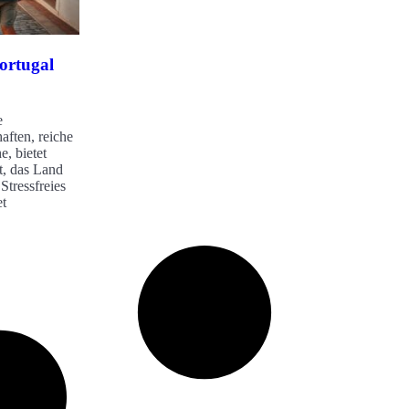
ortugal
e
ften, reiche
, bietet
t, das Land
Stressfreies
et