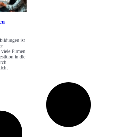
en
bildungen ist
er
 viele Firmen.
stition in die
urch
icht