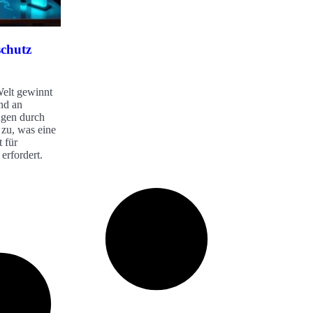
chutz
Welt gewinnt
nd an
gen durch
 zu, was eine
 für
erfordert.