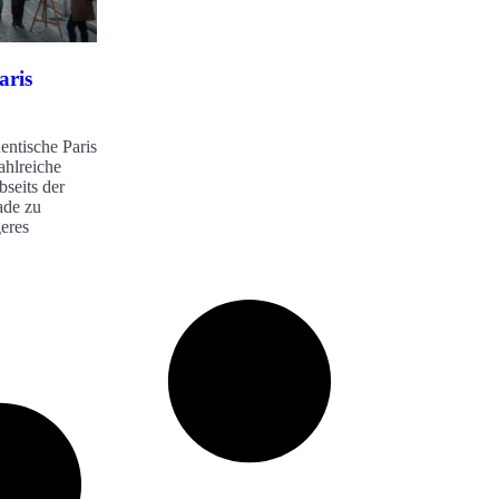
aris
entische Paris
ahlreiche
bseits der
ade zu
geres