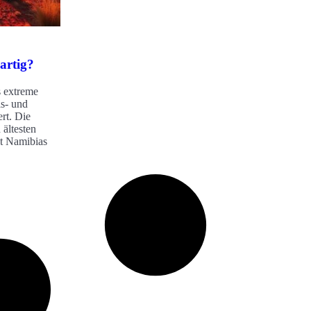
gartig?
s extreme
ls- und
rt. Die
ältesten
t Namibias