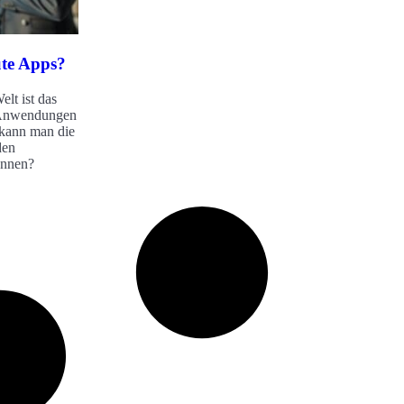
te Apps?
elt ist das
 Anwendungen
kann man die
den
ennen?