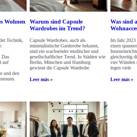
es Wohnen
Warum sind Capsule
Was sind a
Wardrobes im Trend?
Wohnacces
et Technik,
Capsule Wardrobes, auch als
Im Jahr 2023
e
minimalistische Garderobe bekannt,
einen spanne
sind ein wachsender modischer und
Inneneinricht
. Das
gesellschaftlicher Trend. In Städten wie
gleichzeitig 
t auf
Berlin, München und Hamburg
vier Wänden n
gewinnt die Capsule Wardrobe
legen viele
te und den
ohnraum.
Leer más »
Leer más »