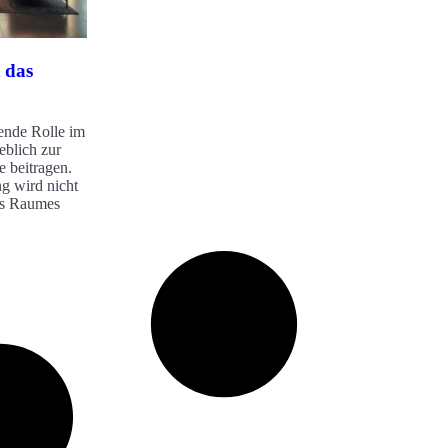
 das
dende Rolle im
blich zur
 beitragen.
g wird nicht
nes Raumes