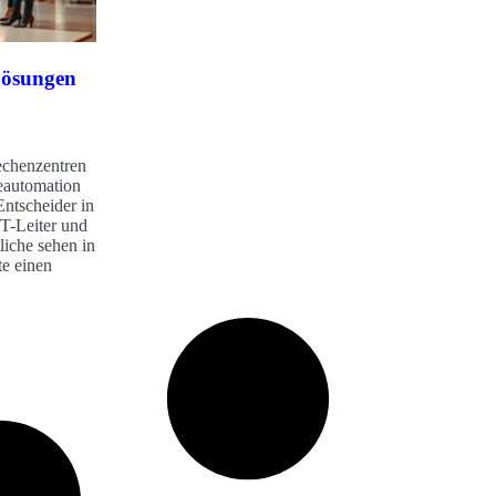
Lösungen
echenzentren
eautomation
ntscheider in
T-Leiter und
liche sehen in
te einen