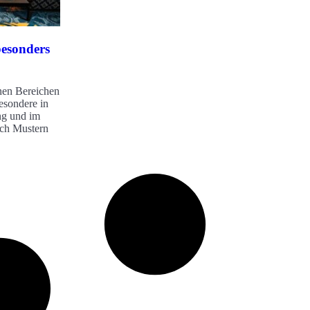
esonders
nen Bereichen
esondere in
ng und im
ach Mustern