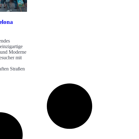
elona
rendes
einzigartige
 und Moderne
Besucher mit
aften Straßen