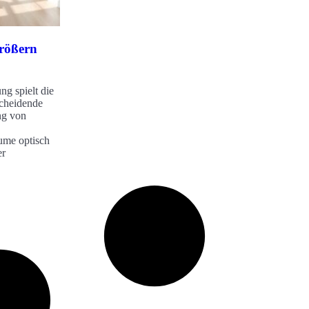
rößern
g spielt die
scheidende
ng von
ume optisch
er