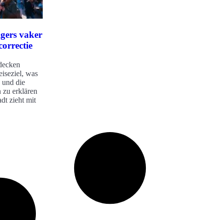
gers vaker
orrectie
decken
eiseziel, was
 und die
n zu erklären
adt zieht mit