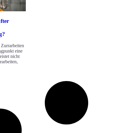
fter
g?
 Zurrarbeiten
agpunkt eine
istet nicht
earbeiten,