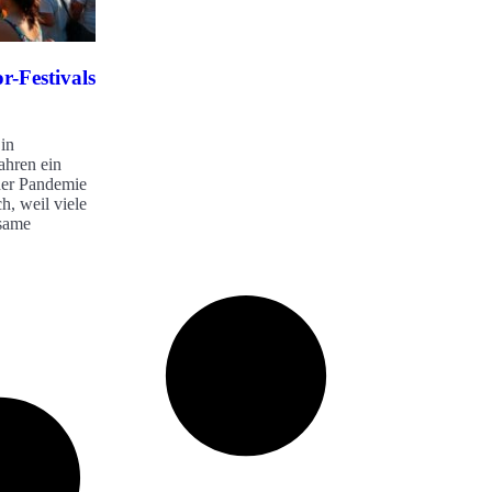
-Festivals
 in
ahren ein
der Pandemie
h, weil viele
same