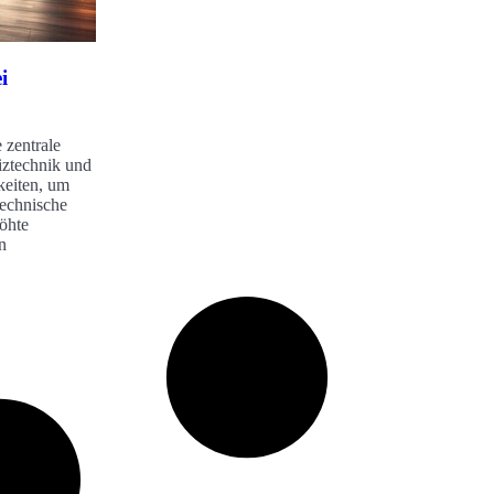
i
 zentrale
iztechnik und
keiten, um
technische
öhte
n