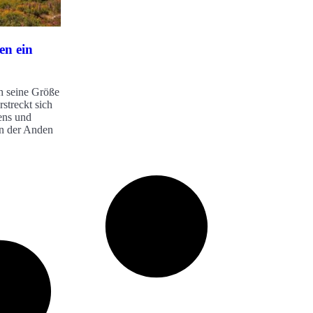
en ein
ch seine Größe
rstreckt sich
ens und
rn der Anden